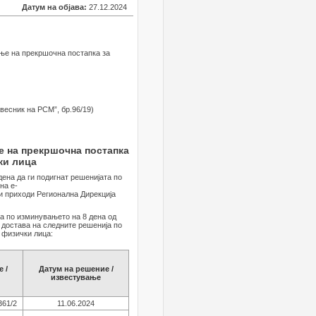
Датум на објава:
27.12.2024
ање на прекршочна постапка за
весник на РСМ”, бр.96/19)
е на прекршочна постапка
ки лица
дена да ги подигнат решенијата по
на е-
и приходи Регионална Дирекција
 а по изминувањето на 8 дена од
 достава на следните решенија по
 физички лица:
 /
Датум на решение /
известување
361/2
11.06.2024