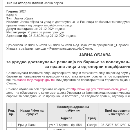
Тип на отворен повик:
Јавна објава
Година
: 2024
Број
: 01
Тип
: Јавна објава
Наслов
: Јавна објава за уредно доставување на Решенија по барање за поведув
правни лица и одговорни лица/физички лица
Датум на издавање
: 27.12.2024 година
Институција
: Управа за јавни приходи
Архивски бр
. 28-21802/1 од 27.12.2024 година
Врз основа на член 56 став 5 и член 57 став 4 од Законот за прекршоци („Службен 
Управата за јавни приходи – Регионална дирекција Скопје,
ЈАВНА ОБЈАВА
за уредно доставување решенија по барање за поведувањ
за правни лица и одговорни лица/физич
Се повикуваат правните лица, одговорните лица и физичките лица во рок од осум 
барање за поведување на прекршочна постапка по електронски пат со испраќање 
пошта:
atanas.mojsov@ujp.gov.mk
или директно во просториите на Управата за јавн
Скопје.
Со оваа објава на веб страната на органот
http://www.ujp.gov.mk/mk/otvoreni_povici
,
денот на објавувањето ќе се смета дека Управата за јавни приходи изврши уредна
барање за поведување на прекршочна постапка,, за следниве правни, одговорни и
Последна адреса на
субјектот
Ред.
Назив / Име на
Број на решение
бр.
субјект
известување
Адреса
Град
1
Еринд Пали
ул.Х.Т.Карпош бр. 55б
Скопје
28-23/2718/01230-1