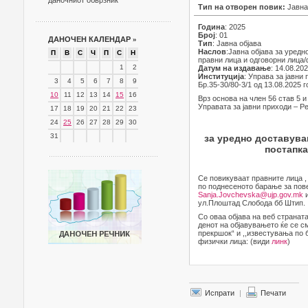
даночниот обврзник
Тип на отворен повик:
Јавна
Година
: 2025
Број
: 01
ДАНОЧЕН КАЛЕНДАР
»
Тип
: Јавна објава
Наслов
:Јавна објава за уред
П
В
С
Ч
П
С
Н
правни лица и одговорни лица
1
2
Датум на издавање
: 14.08.20
Институција
: Управа за јавни
3
4
5
6
7
8
9
Бр.35-30/80-3/1 од 13.08.2025 
10
11
12
13
14
15
16
Врз основа на член 56 став 5 и
Управата за јавни приходи – Р
17
18
19
20
21
22
23
24
25
26
27
28
29
30
31
за уредно доставув
постапка
Се повикуваат правните лица ,
по поднесеното барање за пов
Sanja.Jovchevska@ujp.gov.mk
и
ул.Плоштад Слобода бб Штип.
Со оваа објава на веб странат
денот на објавувањето ќе се с
прекршок“ и ,,известувања по 
физички лица: (види
линк
)
Испрати
|
Печати