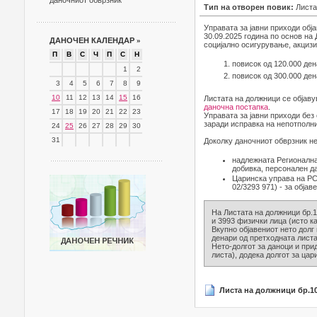
даночниот обврзник
Тип на отворен повик:
Листа
Управата за јавни приходи обј
30.09.2025 година по основ на
ДАНОЧЕН КАЛЕНДАР
»
социјално осигурување, акцизи 
П
В
С
Ч
П
С
Н
повисок од 120.000 ден
1
2
повисок од 300.000 ден
3
4
5
6
7
8
9
10
11
12
13
14
15
16
Листата на должници се објаву
даночна постапка
.
17
18
19
20
21
22
23
Управата за јавни приходи без
заради исправка на непотполни
24
25
26
27
28
29
30
31
Доколку даночниот обврзник не
надлежната Регионална
добивка, персонален д
Царинска управа на РСМ
02/3293 971) - за објав
На Листата на должници бр.1
и 3993 физички лица (исто ка
Вкупно објавениот нето долг 
денари од претходната листа
Нето-долгот за даноци и при
листа), додека долгот за цар
Листа на должници бр.10