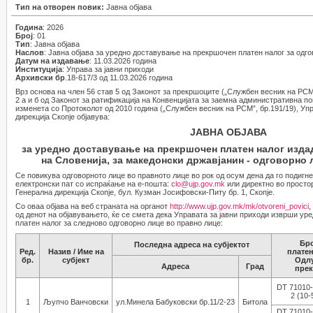
Тип на отворен повик:
Јавна објава
Година
: 2026
Број
: 01
Тип
: Јавна објава
Наслов
: Јавна објава за уредно доставување на прекршочен платен налог за одг
Датум на издавање
: 11.03.2026 година
Институција
: Управа за јавни приходи
Архивски бр
.18-617/3 од 11.03.2026 година
Врз основа на член 56 став 5 од Законот за прекршоците („Службен весник на РСМ”,
2 а и б од Законот за ратификација на Конвенцијата за заемна административна 
изменета со Протоколот од 2010 година („Службен весник на РСМ”, бр.191/19), Упр
дирекција Скопје објавува:
ЈАВНА ОБЈАВА
за уредно доставување на прекршочен платен налог изда
на Словенија, за македонски државјанин - одговорно
Се повикува одговорното лице во правното лице во рок од осум дена да го подигн
електронски пат со испраќање на е-пошта:
clo@ujp.gov.mk
или директно во простор
Генерална дирекција Скопје, бул. Кузман Јосифовски-Питу бр. 1, Скопје.
Со оваа објава на веб страната на органот
http://www.ujp.gov.mk/mk/otvoreni_povici
,
од денот на објавувањето, ќе се смета дека Управата за јавни приходи изврши ур
платен налог за следново одговорно лице во правно лице:
Бро
Последна адреса
на субјектот
Ред.
Назив / Име на
платен
бр.
субјект
Одлу
Адреса
Град
пре
DT 71010-
2 (10-
1
Љупчо Ванчовски
ул.Минела Бабуковски бр.11/2-23
Битола
DT 71010-