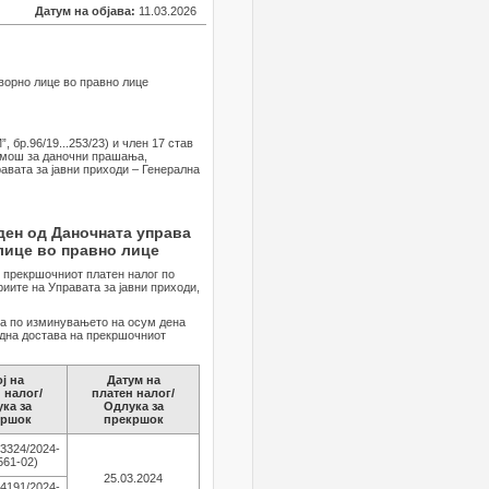
Датум на објава:
11.03.2026
оворно лице во правно лице
 бр.96/19...253/23) и член 17 став
помош за даночни прашања,
авата за јавни приходи – Генерална
ден од Даночната управа
 лице во правно лице
е прекршочниот платен налог по
иите на Управата за јавни приходи,
 а по изминувањето на осум дена
една достава на прекршочниот
ј на
Датум на
 налог/
платен налог/
ка за
Одлука за
кршок
прекршок
3324/2024-
561-02)
25.03.2024
4191/2024-