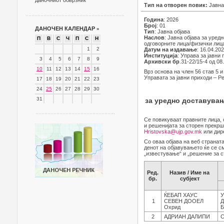
даночниот обврзник
Тип на отворен повик:
Јавна
Година
: 2026
Број
: 01
ДАНОЧЕН КАЛЕНДАР
»
Тип
: Јавна објава
Наслов
: Јавна објава за уре
П
В
С
Ч
П
С
Н
одговорните лица/физички лиц
1
2
Датум на издавање
: 16.04.20
Институција
: Управа за јавни
3
4
5
6
7
8
9
Архивски бр
.31-22/15-4 од 08
10
11
12
13
14
15
16
Врз основа на член 56 став 5 и
Управата за јавни приходи – Р
17
18
19
20
21
22
23
24
25
26
27
28
29
30
31
за уредно доставувањ
Се повикуваат правните лица, 
и решенијата за сторен прекрш
Hristovska@ujp.gov.mk
или дире
Со оваа објава на веб странат
денот на објавувањето ќе се с
„известување“ и „решение за с
Ред.
Назив / Име на
бр.
субјект
ЌЕБАП ХАУС
У
1
СЕВЕН ДООЕЛ
Д
Охрид
Б
2
АДРИАН ДАЛИПИ
С