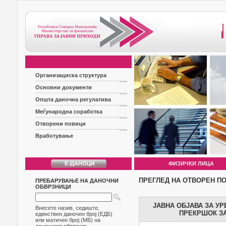
Организациска структура
Основни документи
Општа даночна регулатива
Меѓународна соработка
Отворени повици
Вработување
ФИЗИЧКИ ЛИЦА
ПРЕГЛЕД НА ОТВОРЕН П
ПРЕБАРУВАЊЕ НА ДАНОЧНИ
ОБВРЗНИЦИ
ЈАВНА ОБЈАВА ЗА У
Внесете назив, седиште,
ПРЕКРШОК ЗА
единствен даночен број (ЕДБ)
или матичен број (МБ) на