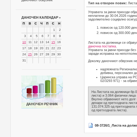
даночниот обврзник
Тип на отворен повик:
Листа
Управата за јавни приходи обј
неплатени до 30.04.2026 годин
ДАНОЧЕН КАЛЕНДАР
»
задолжително социјално осигуру
П
В
С
Ч
П
С
Н
повисок од 120.000 ден
1
2
повисок од 300.000 ден
3
4
5
6
7
8
9
10
11
12
13
14
15
16
Листата на должници се објаву
даночна постапка
.
17
18
19
20
21
22
23
Управата за јавни приходи без
заради исправка на непотполни
24
25
26
27
28
29
30
31
Доколку даночниот обврзник не
надлежната Регионална
добивка, персонален д
Царинска управа на РСМ
02/3293 971) - за објав
На Листата на должници бр.0
листа) и 3.064 физички лица 
Вкупно објавениот нето долг 
денари од претходната листа
131.074.325 од претходната л
од претходната листа).
08-3726/1_Листа на долж