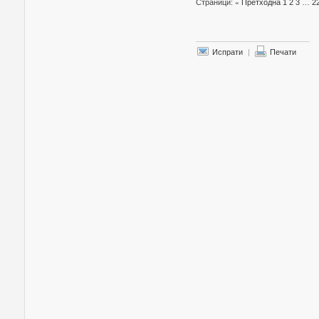
Страници:
«
Претходна
1
2
3
…
2
Испрати
|
Печати