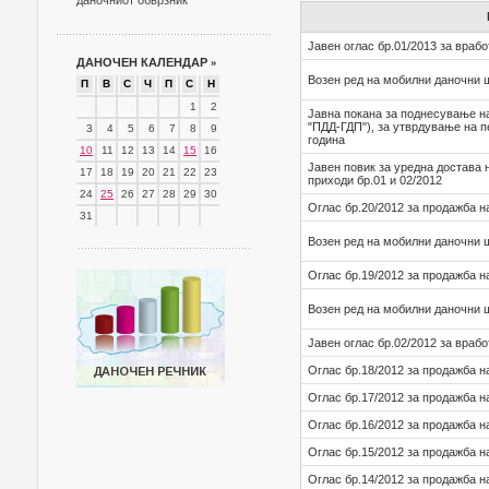
даночниот обврзник
Јавен оглас бр.01/2013 за враб
ДАНОЧЕН КАЛЕНДАР
»
Возен ред на мобилни даночни 
П
В
С
Ч
П
С
Н
1
2
Јавна покана за поднесување н
"ПДД-ГДП"), за утврдување на п
3
4
5
6
7
8
9
година
10
11
12
13
14
15
16
Јавен повик за уредна достава 
17
18
19
20
21
22
23
приходи бр.01 и 02/2012
24
25
26
27
28
29
30
Оглас бр.20/2012 за продажба н
31
Возен ред на мобилни даночни 
Оглас бр.19/2012 за продажба н
Возен ред на мобилни даночни 
Јавен оглас бр.02/2012 за враб
Оглас бр.18/2012 за продажба н
Оглас бр.17/2012 за продажба н
Оглас бр.16/2012 за продажба н
Оглас бр.15/2012 за продажба н
Оглас бр.14/2012 за продажба н