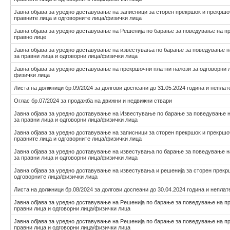
Јавна објава за уредно доставување на записници за сторен прекршок и прекршо
правните лица и одговорните лица/физички лица
Јавна објава за уредно доставување на Решенија по барање за поведување на п
правнo лицe
Јавна објава за уредно доставување на известувања по барање за поведување 
за правни лица и одговорни лица/физички лица
Јавна објава за уредно доставување на прекршочни платни налози за одговорни л
физички лица
Листа на должници бр.09/2024 за долгови доспеани до 31.05.2024 година и неплат
Оглас бр.07/2024 за продажба на движни и недвижни ствари
Јавна објава за уредно доставување на Известување по барање за поведување 
за правни лица и одговорни лица/физички лица
Јавна објава за уредно доставување на записници за сторен прекршок и прекршо
правните лица и одговорните лица/физички лица
Јавна објава за уредно доставување на известувања по барање за поведување 
за правни лица и одговорни лица/физички лица
Јавна објава за уредно доставување на известувања и решенија за сторен прекр
одговорните лица/физички лица
Листа на должници бр.08/2024 за долгови доспеани до 30.04.2024 година и неплат
Јавна објава за уредно доставување на Решенија по барање за поведување на п
правни лица и одговорни лица/физички лица
Јавна објава за уредно доставување на Решенија по барање за поведување на п
правни лица и одговорни лица/физички лица