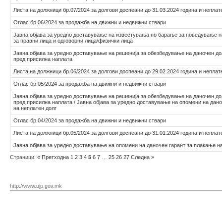
Листа на должници бр.07/2024 за долгови доспеани до 31.03.2024 година и неплат
Оглас бр.06/2024 за продажба на движни и недвижни ствари
Јавна објава за уредно доставување на известувања по барање за поведување 
за правни лица и одговорни лица/физички лица
Јавна објава за уредно доставување на решенија за обезбедување на даночен до
пред присилна наплата
Листа на должници бр.06/2024 за долгови доспеани до 29.02.2024 година и неплат
Оглас бр.05/2024 за продажба на движни и недвижни ствари
Јавна објава за уредно доставување на решенија за обезбедување на даночен до
пред присилна наплата / Јавна објава за уредно доставување на опомени на дан
на неплатен долг
Оглас бр.04/2024 за продажба на движни и недвижни ствари
Листа на должници бр.05/2024 за долгови доспеани до 31.01.2024 година и неплат
Јавна објава за уредно доставување на опомени на даночен гарант за плаќање н
Страници:
«
Претходна
1
2
3
4
5
6
7
…
25
26
27
Следна
»
http://www.ujp.gov.mk