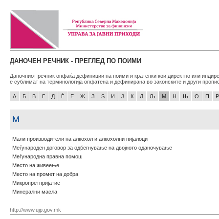
ДАНОЧЕН РЕЧНИК - ПРЕГЛЕД ПО ПОИМИ
Даночниот речник опфаќа дефиниции на поими и кратенки кои директно или индире
е сублимат на терминологија опфатена и дефинирана во законските и други пропи
А
Б
В
Г
Д
Ѓ
Е
Ж
З
Ѕ
И
Ј
К
Л
Љ
М
Н
Њ
О
П
Р
М
Мали производители на алкохол и алкохолни пијалоци
Меѓународен договор за одбегнување на двојното оданочување
Меѓународна правна помош
Место на живеење
Место на промет на добра
Микропретпријатие
Минерални масла
http://www.ujp.gov.mk