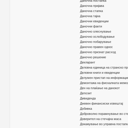
Даночна постапка
Даночна пријава
Даночна стапка
Даночна тајна
Даночни евиденции
Даночни факти
Даночно олеснување
Даночно ослободување
Даночно побарување
Даночно правен однос
Даночно признат расход
Даночно решение
Декларант
Деловна единица на странско пр
Деловни книги и евиденции
Делумен пристап на информации
Демонтажа на фискалната мемо
Ден на плаќање на данокот
Депозит
Дивиденда
Дневен финансиски извештај
Добивка
Доброволно порамнување во сте
Доверител на стечајна маса
Докажување во управна постапк