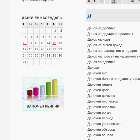
даночниот обврзник
А
Б
В
Г
Д
Ѓ
Е
Ж
Д
ДАНОЧЕН КАЛЕНДАР
»
П
В
С
Ч
П
С
Н
Данок на добивка
1
2
Данок на додадена вредност
3
4
5
6
7
8
9
Данок на имот
10
11
12
13
14
15
16
Данок на личен доход
17
18
19
20
21
22
23
Данок на наследство и подарок
24
25
26
27
28
29
30
Данок на промет на недвижност
31
Данок по одбивка
Даноци
Даночен акт
Даночен биланс за оданочување
Даночен гарант
Даночен долг
Даночен должник
Даночен инспектор
Даночен обврзник
Даночен орган
Даночен период
Даночен управен акт
Даночна обврска
Даночна основа