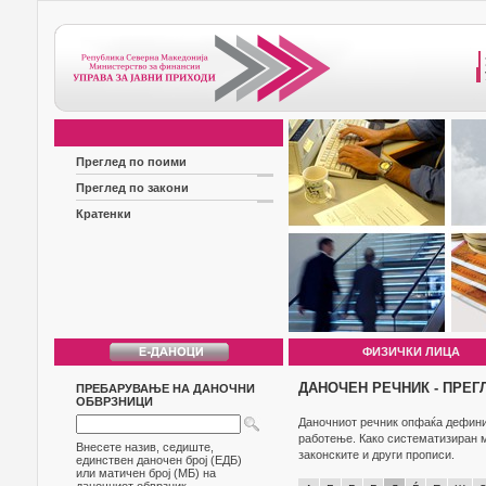
Преглед по поими
Преглед по закони
Кратенки
ФИЗИЧКИ ЛИЦА
ДАНОЧЕН РЕЧНИК - ПРЕГ
ПРЕБАРУВАЊЕ НА ДАНОЧНИ
ОБВРЗНИЦИ
Даночниот речник опфаќа дефиниц
работење. Како систематизиран м
Внесете назив, седиште,
законските и други прописи.
единствен даночен број (ЕДБ)
или матичен број (МБ) на