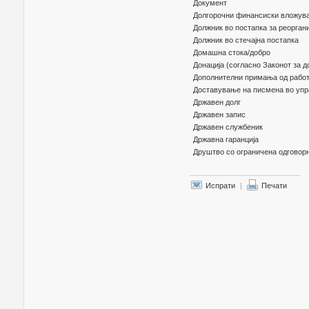
Документ
Долгорочни финансиски вложув
Должник во постапка за реоргани
Должник во стечајна постапка
Домашна стока/добро
Донација (согласно Законот за д
Дополнителни примања од работ
Доставување на писмена во упр
Државен долг
Државен запис
Државен службеник
Државна гаранција
Друштво со ограничена одговор
Испрати
|
Печати