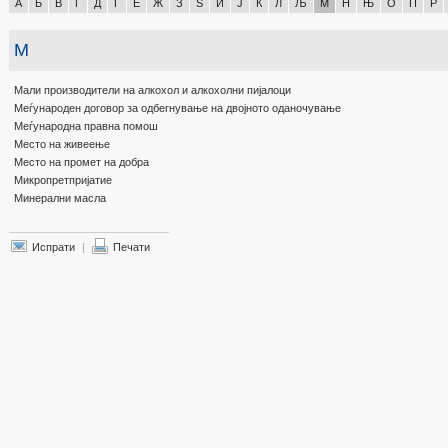
А
Б
В
Г
Д
Ѓ
Е
Ж
З
Ѕ
И
Ј
К
Л
Љ
М
Н
Њ
О
П
Р
М
Мали производители на алкохол и алкохолни пијалоци
Меѓународен договор за одбегнување на двојното оданочување
Меѓународна правна помош
Место на живеење
Место на промет на добра
Микропретпријатие
Минерални масла
Испрати
|
Печати