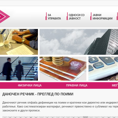
ФИЗИЧКИ ЛИЦА
ПРАВНИ ЛИЦА
МЕЃ
ДАНОЧЕН РЕЧНИК - ПРЕГЛЕД ПО ПОИМИ
Даночниот речник опфаќа дефиниции на поими и кратенки кои директно или индирект
работење. Како систематизиран материјал, речникот првенствено е сублимат на те
законските и други прописи.