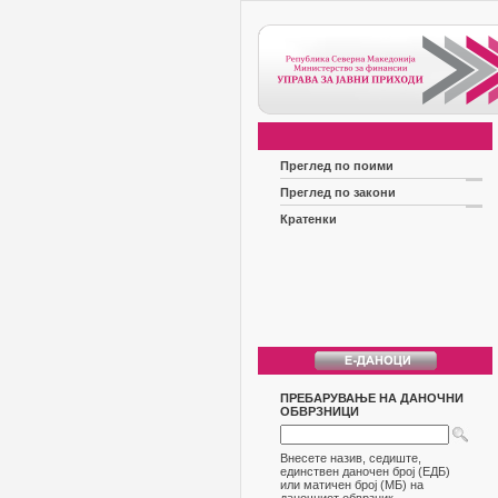
Преглед по поими
Преглед по закони
Кратенки
ПРЕБАРУВАЊЕ НА ДАНОЧНИ
ОБВРЗНИЦИ
Внесете назив, седиште,
единствен даночен број (ЕДБ)
или матичен број (МБ) на