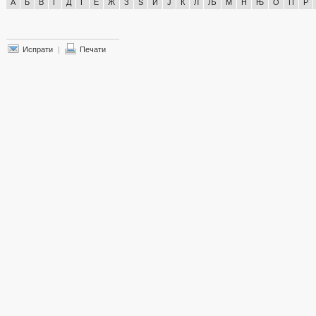
А
Б
В
Г
Д
Ѓ
Е
Ж
З
Ѕ
И
Ј
К
Л
Љ
М
Н
Њ
О
П
Р
Испрати
|
Печати