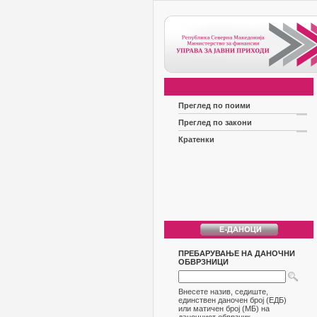
Преглед по поими
Преглед по закони
Кратенки
ПРЕБАРУВАЊЕ НА ДАНОЧНИ
ОБВРЗНИЦИ
Внесете назив, седиште,
единствен даночен број (ЕДБ)
или матичен број (МБ) на