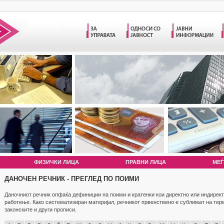
ФИЗИЧКИ ЛИЦА
ПРАВНИ ЛИЦА
МЕЃ
ДАНОЧЕН РЕЧНИК - ПРЕГЛЕД ПО ПОИМИ
Даночниот речник опфаќа дефиниции на поими и кратенки кои директно или индирект
работење. Како систематизиран материјал, речникот првенствено е сублимат на те
законските и други прописи.