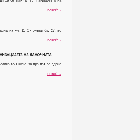
ици да се вклучат во планирањето на
повеќе
»
ација на ул. 11 Октомври бр. 27, во
повеќе
»
НИЗАЦИЈАТА НА ДАНОЧНАТА
одина во Скопје, за прв пат се одржа
повеќе
»