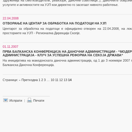
здруженија на сметководители, ревизори, даночни советници..), даночните обврзн
услугите и активностите на УЈП кои директно го засегаат нивното работење.
22.04.2008
ОТВОРАЊЕ НА ЦЕНТАР ЗА ОБРАБОТКА НА ПОДАТОЦИ НА УЈП
Центарот за обработка на податоци е официјално отворен на 22.04.2008, на лок
просториите на УЈП - Регионална Дирекција Скопје.
01.11.2007
ПРВА БАЛКАНСКА КОНФЕРЕНЦИЈА НА ДАНОЧНИ АДМИНИСТРАЦИИ - “МОДЕР
АДМИНИСТРАЦИЈА - КЛУЧ ЗА УСПЕШНА РЕФОРМА НА СЕКОЈА ДРЖАВА“
На иницијатива на македонската даночна администрација, од 1 до 3 ноември 2007 г
Балканска Даночна Конференција.
Страници:
«
Претходна
1
2
3
…
10
11
12
13
14
Испрати
|
Печати