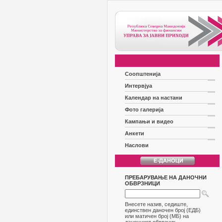
Соопштенија
Интервјуа
Календар на настани
Фото галерија
Кампањи и видео
Анкети
Наслови
ПРЕБАРУВАЊЕ НА ДАНОЧНИ
ОБВРЗНИЦИ
Внесете назив, седиште,
единствен даночен број (ЕДБ)
или матичен број (МБ) на