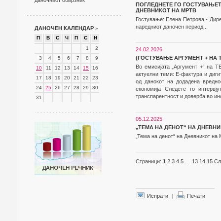
даночниот обврзник
ПОГЛЕДНЕТЕ ГО ГОСТУВАЊЕТО
ДНЕВНИКОТ НА МРТВ
Гостување: Елена Петрова - Дирек
наредниот даночен период...
ДАНОЧЕН КАЛЕНДАР
»
П
В
С
Ч
П
С
Н
1
2
24.02.2026
(ГОСТУВАЊЕ АРГУМЕНТ + НА Т
3
4
5
6
7
8
9
Во емисијата „Аргумент +“ на ТВ
10
11
12
13
14
15
16
актуелни теми: Е-фактура и диги
17
18
19
20
21
22
23
од данокот на додадена вредно
24
25
26
27
28
29
30
економија Следете го интервј
транспарентност и доверба во ин
31
05.12.2025
„ТЕМА НА ДЕНОТ“ НА ДНЕВНИ
„Тема на денот“ на Дневникот на
Страници:
1
2
3
4
5
…
13
14
15
Сл
Испрати
|
Печати