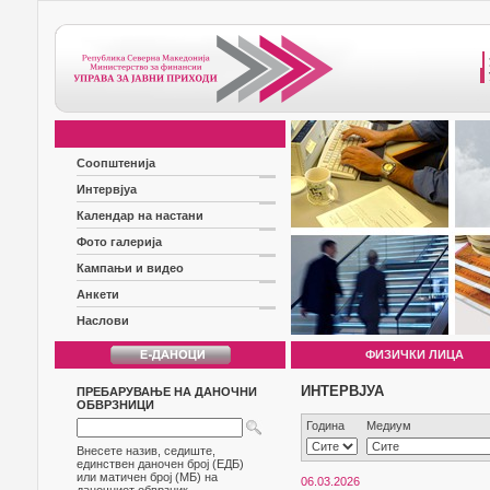
Соопштенија
Интервјуа
Календар на настани
Фото галерија
Кампањи и видео
Анкети
Наслови
ФИЗИЧКИ ЛИЦА
ИНТЕРВЈУА
ПРЕБАРУВАЊЕ НА ДАНОЧНИ
ОБВРЗНИЦИ
Година
Медиум
Внесете назив, седиште,
единствен даночен број (ЕДБ)
или матичен број (МБ) на
06.03.2026