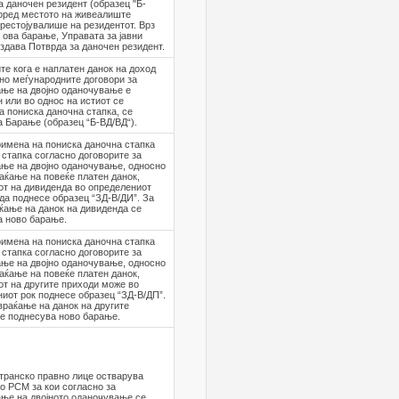
а даночен резидент (образец "Б-
оред местото на живеалиште
рестојувалише на резидентот. Врз
 ова барање, Управата за јавни
здава Потврда за даночен резидент.
те кога е наплатен данок на доход
сно меѓународните договори за
ње на двојно оданочување е
 или во однос на истиот се
 пониска даночна стапка, се
 Барање (образец “Б-ВД/ВД“).
имена на пониска даночна стапка
 стапка согласно договорите за
ње на двојно оданочување, односно
аќање на повеќе платен данок,
т на дивиденда во определениот
да поднесе образец “ЗД-В/ДИ”. За
ќање на данок на дивиденда се
а ново барање.
имена на пониска даночна стапка
 стапка согласно договорите за
ње на двојно оданочување, односно
аќање на повеќе платен данок,
т на другите приходи може во
иот рок поднесе образец “ЗД-В/ДП”.
враќање на данок на другите
е поднесува ново барање.
транско правно лице остварува
о РСМ за кои согласно за
ње на двојното оданочување се