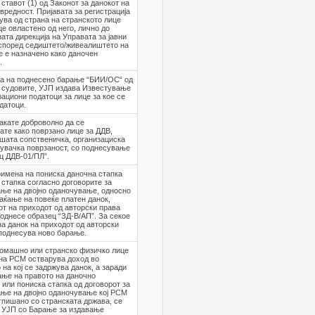
 ставот (1) од Законот за данокот на
вредност. Пријавата за регистрација
ува од страна на странското лице
це овластено од него, лично до
ата дирекција на Управата за јавни
 според седиштето/живеалиштето на
е е назначено како даночен
.
ва на поднесено барање “БИИ/ОС“ од
 судовите, УЈП издава Известување
рациони податоци за лице за кое се
датоци.
акате доброволно да се
ате како поврзано лице за ДДВ,
шата сопственичка, организациска
увачка поврзаност, со поднесување
ц ДДВ-01/ПЛ”.
имена на пониска даночна стапка
 стапка согласно договорите за
ње на двојно оданочување, односно
аќање на повеќе платен данок,
т на приходот од авторски права
однесе образец “ЗД-В/АП”. За секое
а данок на приходот од авторски
поднесува ново барање.
домашно или странско физичко лице
на РСМ остварува доход во
 на кој се задржува данок, а заради
ње на правото на даночно
или пониска стапка од договорот за
ње на двојно оданочување кој РСМ
тпишано со странската држава, се
о УЈП со Барање за издавање