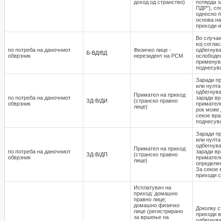
доход од странство)
потврда з
ПДР"), сп
односно п
основа на
приходи и
Во случаи
кој согла
по потреба на даночниот
Физичко лице -
одбегнува
Б-ВД/ВД
обврзник
нерезидент на РСМ
ослободен
применува
поднесува
Заради пр
или нулта
одбегнува
Примател на приход
по потреба на даночниот
заради вр
ЗД-В/ДИ
(странско правно
обврзник
приматело
лице)
рок може 
секое вра
поднесув
Заради пр
или нулта
одбегнува
Примател на приход
по потреба на даночниот
заради вр
ЗД-В/ДП
(странско правно
обврзник
приматело
лице)
определен
За секое 
приходи с
Исплатувач на
приход: домашно
правно лице;
домашно физичко
Доколку с
лице (регистрирано
приходи в
за вршење на
одбегнува