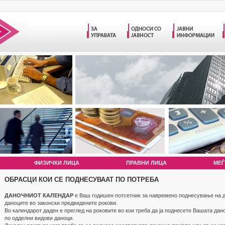
ФИЗИЧКИ ЛИЦА
ПРАВНИ ЛИЦА
МЕЃ
ОБРАСЦИ КОИ СЕ ПОДНЕСУВААТ ПО ПОТРЕБА
ДАНОЧНИОТ КАЛЕНДАР
е Ваш годишен потсетник за навремено поднесување на д
даноците во законски предвидените рокови.
Во календарот даден е преглед на роковите во кои треба да ја поднесете Вашата дан
по одделни видови даноци.