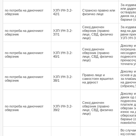
За издава
или даден
по потреба на даночниот
УЈП-УН-З.2-
Странско правно или
остварув
обврзник
42/1
физичко лице
данок на 
барање (о
Секој даночен
За издава
по потреба на даночниот
УЈП-УН-З.2-
обврзник (правно
вид на да
обврзник
37/1
лице, СВД, физичко
јавни при
лице)
УЈП-УН-3.
Доколку и
Секој даночен
погрешна
по потреба на даночниот
УЈП-УН-З.2-
обврзник (правно
несоодвет
обврзник
40/1
лице, СВД, физичко
поднесете
лице)
пренасочу
точната у
Доколку и
Правно лице и
основ и д
по потреба на даночниот
УЈП-УН-З.2-
самостоен вршител
за плаќањ
обврзник
38/1
на дејност
на даночн
(образец 
Доколку и
данок од 
поднесена
Секој даночен
платиле д
по потреба на даночниот
УЈП-УН-З.2-
обврзник (правно
обврзан з
обврзник
39/2
лице, СВД, физичко
износ на 
лице)
обврската
барање (о
повеќе/по
Во случаи
кој согла