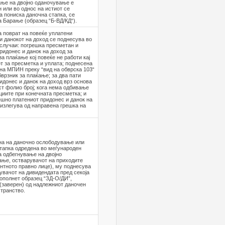
ње на двојно оданочување е
 или во однос на истиот се
 пониска даночна стапка, се
 Барање (образец “Б-ВД/КД“).
 поврат на повеќе уплатени
и данокот на доход се поднесува во
случаи: погрешка пресметан и
ридонес и данок на доход за
за плаќање кој повеќе не работи кај
т за пресметка и уплата; поднесена
на МПИН преку “вид на обврска 103“
бврзник за плаќање; за два пати
идонес и данок на доход врз основа
ст фолио број; кога нема одбивање
циите при конечната пресметка; и
ешно платениот придонес и данок на
излегува од направена грешка на
на на даночно ослободување или
тапка одредена во меѓународен
а одбегнување на двојно
ање, остварувачот на приходите
нтното правно лице), му поднесува
увачот на дивидендата пред секоја
ополнет образец “ЗД-О/ДИ”,
(заверен) од надлежниот даночен
странство.