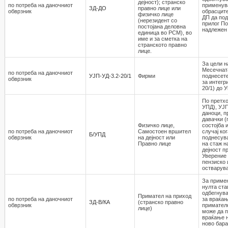
дејност); странско
по потреба на даночниот
применув
ЗД-ДО
правно лице или
обврзник
обрасците
физичко лице
ДП да под
(нерезидент со
прилог По
постојана деловна
надлежен 
единица во РСМ), во
име и за сметка на
странското правно
лице.
За цели 
Месечната
по потреба на даночниот
УЈП-УД-3.2-20/1
Фирми
поднесете
обврзник
за интегр
20/1) до 
По претхо
УПД), УЈП
даноци, п
давачки (
Физичко лице,
состојба 
по потреба на даночниот
Самостоен вршител
случај ко
Б/УПД
обврзник
на дејност или
поднесува
Правно лице
на стаж н
дејност 
Уверение 
пензиско 
остварува
За примен
нулта ста
одбегнува
Примател на приход
по потреба на даночниот
за враќањ
ЗД-В/КА
(странско правно
обврзник
приматело
лице)
може да п
враќање н
ново бар