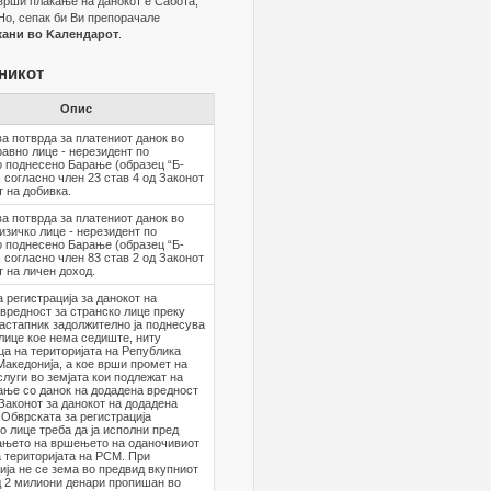
зврши плаќање на данокот е Сабота,
Но, сепак би Ви препорачале
жани во Kалендарот
.
зникот
Опис
а потврда за платениот данок во
авно лице - нерезидент по
 поднесено Барање (образец “Б-
 согласно член 23 став 4 од Законот
т на добивка.
а потврда за платениот данок во
зичко лице - нерезидент по
 поднесено Барање (образец “Б-
 согласно член 83 став 2 од Законот
т на личен доход.
а регистрација за данокот на
вредност за странско лице преку
астапник задолжително ја поднесува
лице коe нема седиште, ниту
а на територијата на Република
акедонија, а коe врши промет на
слуги во земјата кои подлежат на
ње со данок на додадена вредност
Законот за данокот на додадена
 Обврската за регистрација
о лице треба да ја исполни пред
ањето на вршењето на оданочивиот
 територијата на РСМ. При
ија не се зема во предвид вкупниот
д 2 милиони денари пропишан во