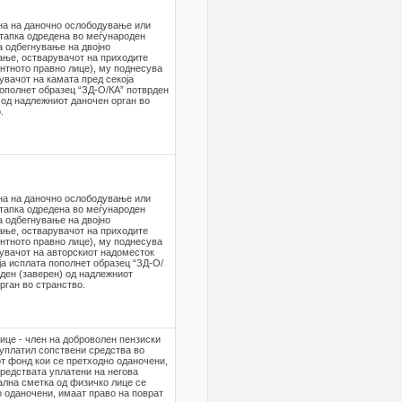
на на даночно ослободување или
тапка одредена во меѓународен
а одбегнување на двојно
ање, остварувачот на приходите
нтното правно лице), му поднесува
увачот на камата пред секоја
ополнет образец “ЗД-О/КА” потврден
 од надлежниот даночен орган во
.
на на даночно ослободување или
тапка одредена во меѓународен
а одбегнување на двојно
ање, остварувачот на приходите
нтното правно лице), му поднесува
увачот на авторскиот надоместок
ја исплата пополнет образец “ЗД-О/
ден (заверен) од надлежниот
рган во странство.
ицe - член на доброволен пензиски
уплатил сопствени средства во
т фонд кои се претходно оданочени,
редствата уплатени на негова
лна сметка од физичко лице се
 оданочени, имаат право на поврат