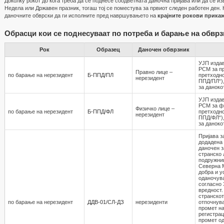
Доколку рокот до кога треба да се поднесе соодветната даночна пријава или да се и
Недела или Државен празник, тогаш тој се поместува за првиот следен работен ден. 
даночните обврски да ги исполните пред навршувањето на
крајните рокови прика
Обрасци кои се поднесуваат по потреба и барање на обвр
Рок
Образец
Даночен обврзник
УЈП издав
РСМ за пр
Правно лице –
по барање на нерезидент
Б-ППД/ПЛ
претходно
нерезидент
ППД/ПЛ“),
за даноко
УЈП издав
РСМ за фи
Физичко лице –
по барање на нерезидент
Б-ППД/ФЛ
претходно
нерезидент
ППД/ФЛ“),
за даноко
Пријава з
додадена 
даночен з
странско 
подружниц
Северна М
добра и у
оданочува
согласно 
вредност.
странскот
по барање на нерезидент
ДДВ-01/СЛ-ДЗ
нерезиденти
отпочнув
промет на
регистрац
промет о