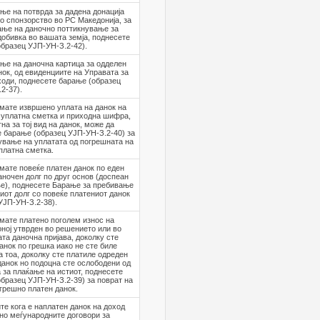
ње на потврда за дадена донација
о спонзорство во РС Македонија, за
ање на даночно поттикнување за
добивка во вашата земја, поднесете
бразец УЈП-УН-З.2-42).
ње на даночна картица за одделен
нок, од евиденциите на Управата за
ходи, поднесете барање (образец
2-37).
мате извршено уплата на данок на
 уплатна сметка и приходна шифра,
на за тој вид на данок, може да
 барање (образец УЈП-УН-З.2-40) за
вање на уплатата од погрешната на
платна сметка.
мате повеќе платен данок по еден
аночен долг по друг основ (доспеан
е), поднесете Барање за пребивање
иот долг со повеќе платениот данок
УЈП-УН-З.2-38).
мате платено поголем износ на
оној утврден во решението или во
та даночна пријава, доколку сте
анок по грешка иако не сте биле
а тоа, доколку сте платиле одреден
данок но подоцна сте ослободени од
 за плаќање на истиот, поднесете
бразец УЈП-УН-З.2-39) за поврат на
грешно платен данок.
те кога е наплатен данок на доход
сно меѓународните договори за