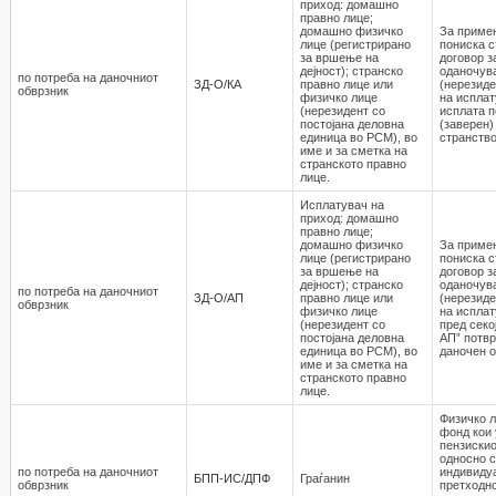
приход: домашно
правно лице;
домашно физичко
За приме
лице (регистрирано
пониска с
за вршење на
договор з
дејност); странско
оданочув
по потреба на даночниот
ЗД-О/КА
правно лице или
(нерезиде
обврзник
физичко лице
на исплат
(нерезидент со
исплата п
постојана деловна
(заверен)
единица во РСМ), во
странство
име и за сметка на
странското правно
лице.
Исплатувач на
приход: домашно
правно лице;
домашно физичко
За приме
лице (регистрирано
пониска с
за вршење на
договор з
дејност); странско
оданочув
по потреба на даночниот
ЗД-О/АП
правно лице или
(нерезиде
обврзник
физичко лице
на исплат
(нерезидент со
пред секо
постојана деловна
АП” потвр
единица во РСМ), во
даночен о
име и за сметка на
странското правно
лице.
Физичкo л
фонд кои 
пензискио
односно с
по потреба на даночниот
индивидуа
БПП-ИС/ДПФ
Граѓанин
обврзник
претходно