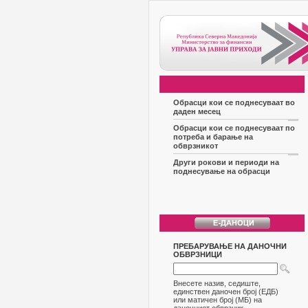
Обрасци кои се поднесуваат во
даден месец
Обрасци кои се поднесуваат по
потреба и барање на
обврзникот
Други рокови и периоди на
поднесување на обрасци
ПРЕБАРУВАЊЕ НА ДАНОЧНИ
ОБВРЗНИЦИ
Внесете назив, седиште,
единствен даночен број (ЕДБ)
или матичен број (МБ) на