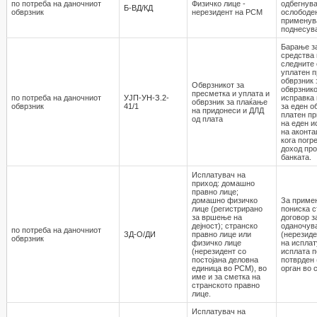
по потреба на даночниот
Физичко лице -
одбегнува
Б-ВД/КД
обврзник
нерезидент на РСМ
ослободен
применува
поднесува
Барање за
средства 
следните 
уплатен п
обврзник 
Обврзникот за
обврзнико
пресметка и уплата и
по потреба на даночниот
УЈП-УН-З.2-
исправка 
обврзник за плаќање
обврзник
41/1
за еден о
на придонеси и ДЛД
платен пр
од плата
на еден и
на аконта
кога погр
доход про
банката.
Исплатувач на
приход: домашно
правно лице;
домашно физичко
За приме
лице (регистрирано
пониска с
за вршење на
договор з
дејност); странско
оданочув
по потреба на даночниот
ЗД-О/ДИ
правно лице или
(нерезиде
обврзник
физичко лице
на исплат
(нерезидент со
исплата п
постојана деловна
потврден 
единица во РСМ), во
орган во 
име и за сметка на
странското правно
лице.
Исплатувач на