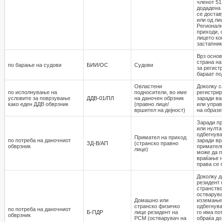
членот 51
додадена 
се достав
или од ли
Регионалн
приходи,
лицето ко
застапник
Врз осно
страна на
по барање на судови
БИИ/ОС
Судови
за регист
бараат по
Овластени
Доколку с
по исполнувaње на
подносители, во име
регистрир
условите за поврзување
ДДВ-01/ПЛ
на даночен обрзник
заради ва
како еден ДДВ обврзник
(правно лице/
или управ
вршител на дејност)
на образе
Заради пр
или нулта
одбегнува
Примател на приход
по потреба на даночниот
заради вр
ЗД-В/АП
(странско правно
обврзник
приматело
лице)
може да п
враќање н
права се 
Доколку 
резидент 
странство
остварува
Домашно или
изземање 
странско физичко
одбегнува
по потреба на даночниот
Б-ПДР
лице резидент на
го има по
обврзник
РСМ (остварувач на
обраќа д