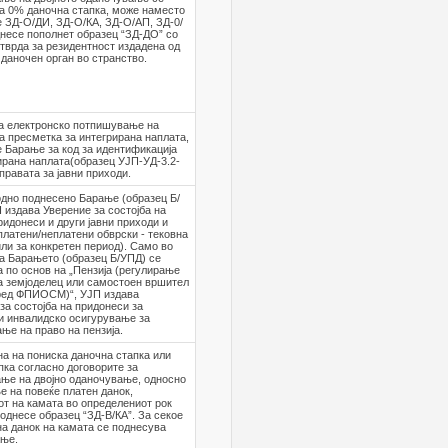
а 0% даночна стапка, може наместо
 ЗД-О/ДИ, ЗД-О/КА, ЗД-О/АП, ЗД-0/
несе пополнет образец “ЗД-ДО” со
тврда за резидентност издадена од
даночен орган во странство.
на електронско потпишување на
 пресметка за интегрирана наплата,
 Барање за код за идентификација
ирана наплата(образец УЈП-УД-3.2-
Управата за јавни приходи.
дно поднесено Барање (образец Б/
 издава Уверение за состојба на
ридонеси и други јавни приходи и
платени/неплатени обврски - тековна
или за конкретен период). Само во
га Барањето (образец Б/УПД) се
 по основ на „Пензија (регулирање
а земјоделец или самостоен вршител
пред ФПИОСМ)“, УЈП издава
за состојба на придонеси за
и инвалидско осигурување за
ње на право на пензија.
а на пониска даночна стапка или
пка согласно договорите за
ње на двојно оданочување, односно
е на повеќе платен данок,
т на камата во определениот рок
однесе образец “ЗД-В/КА”. За секое
а данок на камата се поднесува
ање.