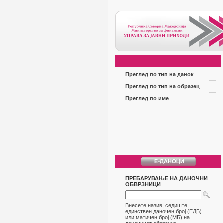
Преглед по тип на данок
Преглед по тип на образец
Преглед по име
ПРЕБАРУВАЊЕ НА ДАНОЧНИ
ОБВРЗНИЦИ
Внесете назив, седиште,
единствен даночен број (ЕДБ)
или матичен број (МБ) на