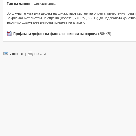
Тип на данок:
Фискализација
Во случаите кога има дефект на фискалниот систем на опрема, овластениот серв
на фискалниот систем на опрема (образец УЈП-УД-З.2-12) до надлежната даночна 
техничко одржување или сервисирање на апаратот.
Пријава за дефект на фискален систем на опрема
(209 KB)
Испрати
|
Печати