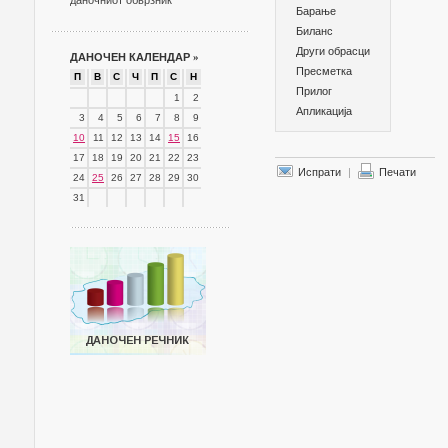
даночниот обврзник
Барање
Биланс
Други обрасци
ДАНОЧЕН КАЛЕНДАР
»
Пресметка
П
В
С
Ч
П
С
Н
Прилог
1
2
Апликација
3
4
5
6
7
8
9
10
11
12
13
14
15
16
17
18
19
20
21
22
23
Испрати
|
Печати
24
25
26
27
28
29
30
31