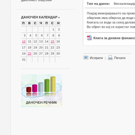
даночниот обврзник
Тип на данок:
Фискализациј
Покрај меморирањето на проме
ДАНОЧЕН КАЛЕНДАР
»
обврзник има обврска да води 
Книгата се води за секој делов
П
В
С
Ч
П
С
Н
Во објект во кој се користат 
1
2
3
4
5
6
7
8
9
Книга за дневни финанс
10
11
12
13
14
15
16
17
18
19
20
21
22
23
24
25
26
27
28
29
30
Испрати
|
Печати
31