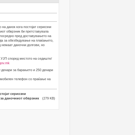
на данок кога постојат сериозни
иот обврзник би претставувала
епосредно пред доставувањето на
ја за обезбедување на плаќањето,
д немаат даночни долгови, но
 УЈП според местото на седиште/
p.gov.mk
0 денари за барањето и 250 денари
у мобилен телефон со праќање на
стојат сериозни
 за даночниот обврзник
(279 KB)