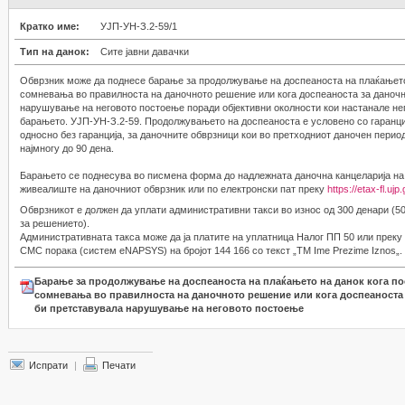
Кратко име:
УЈП-УН-З.2-59/1
Тип на данок:
Сите јавни давачки
Обврзник може да поднесе барање за продолжување на доспеаноста на плаќањето 
сомневања во правилноста на даночното решение или кога доспеаноста за даночн
нарушување на неговото постоење поради објективни околности кои настанале н
барањето. УЈП-УН-З.2-59. Продолжувањето на доспеаноста е условено со гаранци
односно без гаранција, за даночните обврзници кои во претходниот даночен перио
најмногу до 90 дена.
Барањето се поднесува во писмена форма до надлежната даночна канцеларија на
живеалиште на даночниот обврзник или по електронски пат преку
https://etax-fl.uj
Обврзникот е должен да уплати административни такси во износ од 300 денари (5
за решението).
Административната такса може да ја платите на уплатница Налог ПП 50 или прек
СМС порака (систем eNAPSYS) на бројот 144 166 со текст „TM Ime Prezime Iznos„.
Барање за продолжување на доспеаноста на плаќањето на данок кога по
сомневања во правилноста на даночното решение или кога доспеаноста
би претставувала нарушување на неговото постоење
Испрати
|
Печати