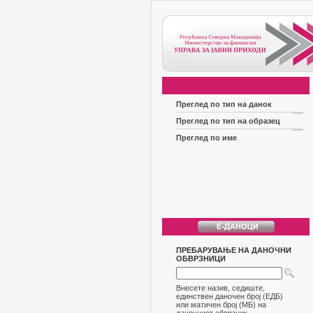
Преглед по тип на данок
Преглед по тип на образец
Преглед по име
ПРЕБАРУВАЊЕ НА ДАНОЧНИ
ОБВРЗНИЦИ
Внесете назив, седиште,
единствен даночен број (ЕДБ)
или матичен број (МБ) на