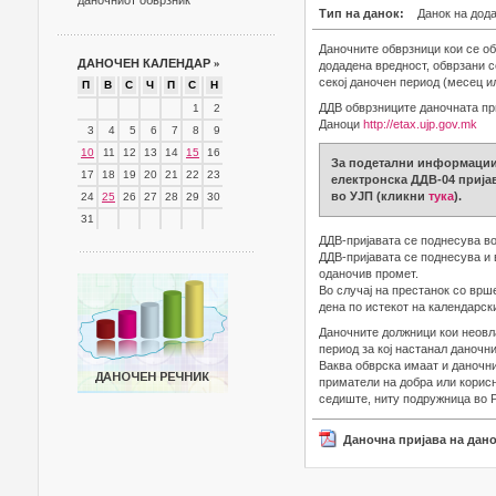
даночниот обврзник
Тип на данок:
Данок на дод
Даночните обврзници кои се об
ДАНОЧЕН КАЛЕНДАР
»
додадена вредност, обврзани с
секој даночен период (месец и
П
В
С
Ч
П
С
Н
ДДВ обврзниците даночната при
1
2
Даноци
http://etax.ujp.gov.mk
3
4
5
6
7
8
9
10
11
12
13
14
15
16
За подетални информации 
17
18
19
20
21
22
23
електронска ДДВ-04 пријав
во УЈП (кликни
тука
).
24
25
26
27
28
29
30
31
ДДВ-пријавата се поднесува во
ДДВ-пријавата се поднесува и 
оданочив промет.
Во случај на престанок со врш
дена по истекот на календарски
Даночните должници кои неовл
период за кој настанал даночни
Ваква обврска имаат и даночни
приматели на добра или корисн
седиште, ниту подружница во 
Даночна пријава на дан