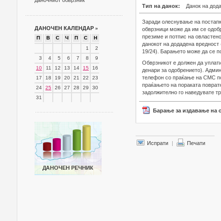
даночниот обврзник
Тип на данок:
Данок на дод
Заради олеснување на постапка
ДАНОЧЕН КАЛЕНДАР
»
обврзници може да им се одоб
презиме и потпис на овластено
П
В
С
Ч
П
С
Н
данокот на додадена вредност (
1
2
19/24). Барањето може да се п
3
4
5
6
7
8
9
Обврзникот е должен да уплати
10
11
12
13
14
15
16
денари за одобрението). Админ
телефон со праќање на СМС пор
17
18
19
20
21
22
23
праќањето на пораката повратно
24
25
26
27
28
29
30
задолжително го наведувате тр
31
Барање за издавање на 
Испрати
|
Печати