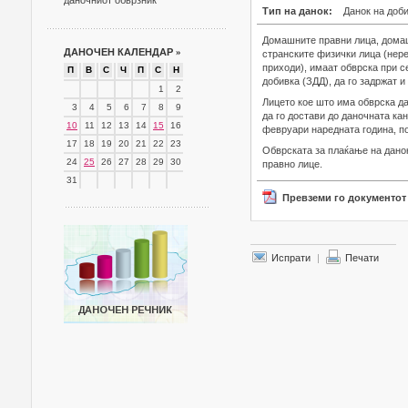
даночниот обврзник
Тип на данок:
Данок на доб
Домашните правни лица, домаш
ДАНОЧЕН КАЛЕНДАР
»
странските физички лица (нере
приходи), имаат обврска при с
П
В
С
Ч
П
С
Н
добивка (ЗДД), да го задржат и
1
2
Лицето кое што има обврска да
3
4
5
6
7
8
9
да го достави до даночната ка
10
11
12
13
14
15
16
февруари наредната година, по
17
18
19
20
21
22
23
Обврската за плаќање на дано
24
25
26
27
28
29
30
правно лице.
31
Превземи го документот
Испрати
|
Печати