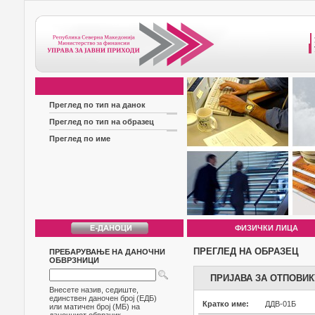
Преглед по тип на данок
Преглед по тип на образец
Преглед по име
ФИЗИЧКИ ЛИЦА
ПРЕГЛЕД НА ОБРАЗЕЦ
ПРЕБАРУВАЊЕ НА ДАНОЧНИ
ОБВРЗНИЦИ
ПРИЈАВА ЗА ОТПОВИК
Внесете назив, седиште,
единствен даночен број (ЕДБ)
Кратко име:
ДДВ-01Б
или матичен број (МБ) на