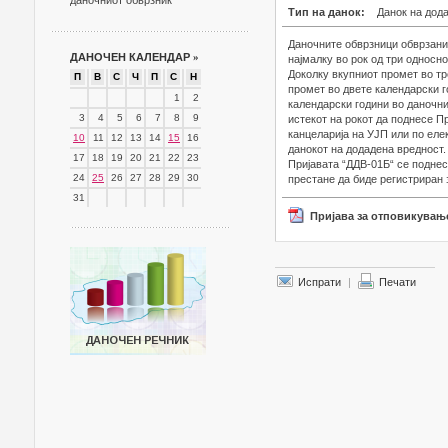
даночниот обврзник
Тип на данок:
Данок на дод
Даночните обврзници обврзани 
ДАНОЧЕН КАЛЕНДАР
»
најмалку во рок од три односно
Доколку вкупниот промет во тр
П
В
С
Ч
П
С
Н
промет во двете календарски г
1
2
календарски години во даночн
3
4
5
6
7
8
9
истекот на рокот да поднесе П
канцеларија на УЈП или по еле
10
11
12
13
14
15
16
данокот на додадена вредност.
17
18
19
20
21
22
23
Пријавата “ДДВ-01Б“ се поднесу
24
25
26
27
28
29
30
престане да биде регистриран 
31
Пријава за отповикување
Испрати
|
Печати