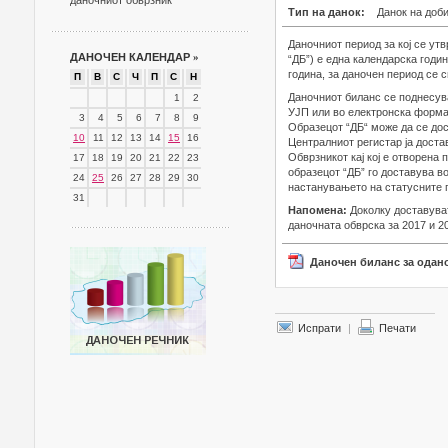
даночниот обврзник
Тип на данок:
Данок на доб
Даночниот период за кој се ут
ДАНОЧЕН КАЛЕНДАР
»
“ДБ”) е една календарска годи
година, за даночен период се с
П
В
С
Ч
П
С
Н
Даночниот биланс се поднесува
1
2
УЈП или во електронска форма п
3
4
5
6
7
8
9
Образецот “ДБ“ може да се дос
10
11
12
13
14
15
16
Централниот регистар ја доста
Обврзникот кај кој е отворена 
17
18
19
20
21
22
23
образецот “ДБ” го доставува во
24
25
26
27
28
29
30
настанувањето на статусните 
31
Напомена:
Доколку доставува
даночната обврска за 2017 и 20
Даночен биланс за одан
Испрати
|
Печати