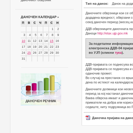
даночниот обврзник
Тип на данок:
Данок на дод
Даночните обврзници кои се об
ДАНОЧЕН КАЛЕНДАР
»
додадена вредност, обврзани с
секој даночен период (месец и
П
В
С
Ч
П
С
Н
ДДВ обврзниците даночната при
1
2
Даноци
http://etax.ujp.gov.mk
3
4
5
6
7
8
9
10
11
12
13
14
15
16
За подетални информации 
17
18
19
20
21
22
23
електронска ДДВ-04 пријав
во УЈП (кликни
тука
).
24
25
26
27
28
29
30
31
ДДВ-пријавата се поднесува во
ДДВ-пријавата се поднесува и 
оданочив промет.
Во случај на престанок со врш
дена по истекот на календарски
Даночните должници кои неовл
период за кој настанал даночни
Ваква обврска имаат и даночни
приматели на добра или корисн
седиште, ниту подружница во 
Даночна пријава на дан