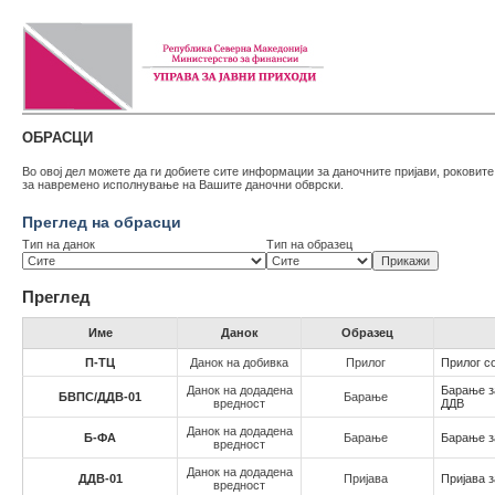
ОБРАСЦИ
Во овој дел можете да ги добиете сите информации за даночните пријави, роковит
за навремено исполнување на Вашите даночни обврски.
Преглед на обрасци
Тип на данок
Тип на образец
Преглед
Име
Данок
Образец
П-ТЦ
Данок на добивка
Прилог
Прилог с
Данок на додадена
Барање з
БВПС/ДДВ-01
Барање
вредност
ДДВ
Данок на додадена
Б-ФА
Барање
Барање з
вредност
Данок на додадена
ДДВ-01
Пријава
Пријава з
вредност