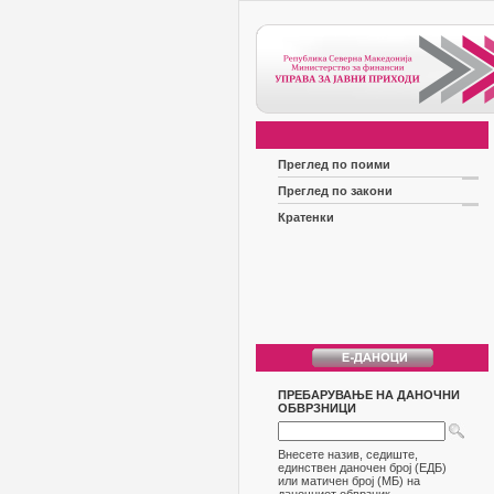
Преглед по поими
Преглед по закони
Кратенки
ПРЕБАРУВАЊЕ НА ДАНОЧНИ
ОБВРЗНИЦИ
Внесете назив, седиште,
единствен даночен број (ЕДБ)
или матичен број (МБ) на