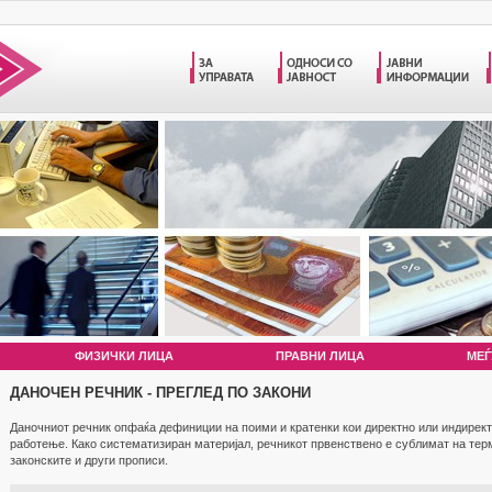
ФИЗИЧКИ ЛИЦА
ПРАВНИ ЛИЦА
МЕЃ
ДАНОЧЕН РЕЧНИК - ПРЕГЛЕД ПО ЗАКОНИ
Даночниот речник опфаќа дефиниции на поими и кратенки кои директно или индирект
работење. Како систематизиран материјал, речникот првенствено е сублимат на те
законските и други прописи.