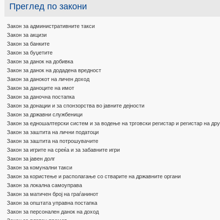
Преглед по закони
Закон за административните такси
Закон за акцизи
Закон за банките
Закон за буџетите
Закон за данок на добивка
Закон за данок на додадена вредност
Закон за данокот на личен доход
Закон за даноците на имот
Закон за даночна постапка
Закон за донации и за спонзорства во јавните дејности
Закон за државни службеници
Закон за едношалтерски систем и за водење на трговски регистар и регистар на др
Закон за заштита на лични податоци
Закон за заштита на потрошувачите
Закон за игрите на среќа и за забавните игри
Закон за јавен долг
Закон за комунални такси
Закон за користење и располагање со стварите на државните органи
Закон за локална самоуправа
Закон за матичен број на граѓанинот
Закон за општата управна постапка
Закон за персонален данок на доход