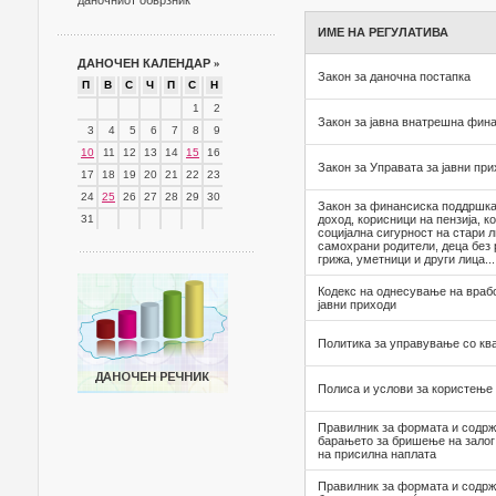
даночниот обврзник
ИМЕ НА РЕГУЛАТИВА
ДАНОЧЕН КАЛЕНДАР
»
Закон за даночна постапка
П
В
С
Ч
П
С
Н
1
2
Закон за јавна внатрешна фин
3
4
5
6
7
8
9
10
11
12
13
14
15
16
Закон за Управата за јавни пр
17
18
19
20
21
22
23
24
25
26
27
28
29
30
Закон за финансиска поддршка 
31
доход, корисници на пензија, к
социјална сигурност на стари л
самохрани родители, деца без 
грижа, уметници и други лица...
Кодекс на однесување на враб
јавни приходи
Политика за управување со кв
Полиса и услови за користењ
Правилник за формата и содрж
барањето за бришење на залог
на присилна наплата
Правилник за формата и содрж