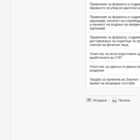
Правилник за формата и содрж
барањето за увид во даночни а
Правилник за формата и содрж
едукација, начинот на спроведу
и начинот на водење на евиден
едукација
Правилник за формата, содржи
доставување на податоци за пр
сметки на физички лица
Упатство за анти-коруптивно 
вработените во УЈП
Упатство за односи со јавноста
медиуми
Уредба за примена на Законот 
време на вонредна состојба
Испрати
|
Печати