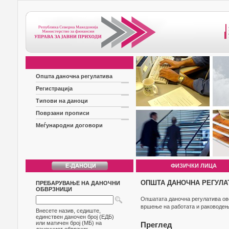
Општа даночна регулатива
Регистрација
Типови на даноци
Поврзани прописи
Меѓународни договори
ФИЗИЧКИ ЛИЦА
ОПШТА ДАНОЧНА РЕГУЛА
ПРЕБАРУВАЊЕ НА ДАНОЧНИ
ОБВРЗНИЦИ
Опшатата даночна регулатива овоз
вршење на работата и раководење
Внесете назив, седиште,
единствен даночен број (ЕДБ)
или матичен број (МБ) на
Преглед