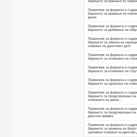
барањето за враќање во поран
Правилник за формата и содрж
барањето за враќање на повеќ
данок
Правилник за формата и содрж
барањето за добивање на обвр
Правилник за формата и содрж
барањето за замена на гаранци
плаќање на даночниот долг
Правилник за формата и содрж
барањето за изземање на служ
Правилник за формата и содрж
барањето за изземање на стру
Правилник за формата и содрж
барањето за одлагање на плаќ
Правилник за формата и содрж
барањето за продолжување на 
плаќањето на данок…
Правилник за формата и содрж
барањето за продолжување на 
даночна пријава
Правилник за формата и содрж
барањето за промена на бројот 
одложено плаќање на даночен 