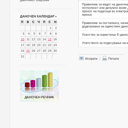
даночниот обврзник
Правилник за видот на даночнат
потполност или делумно може д
пренос на податоци во електро
пренос
ДАНОЧЕН КАЛЕНДАР
»
П
В
С
Ч
П
С
Н
Правилник за постапката, начи
доделување на единствен даноче
1
2
3
4
5
6
7
8
9
Упатство за користење Е-дано
10
11
12
13
14
15
16
Упатството за подесување на 
17
18
19
20
21
22
23
24
25
26
27
28
29
30
31
Испрати
|
Печати