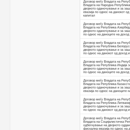
Договор меѓу Владата на Репуб
Владата на Народна Република
двојното оданочување и за за
евазија по однос на данокот од
капитал
Договор меѓу Владата на Репуб
Владата на Република Азербејџ
двојното оданочување и за заш
по однос на даноците на доход 
Договор меѓу Владата на Репуб
Владата на Република Белорус
двојното оданочување и за заш
по однос на данокот од доход и
Договор меѓу Владата на Репуб
Владата на Република Индија 
двојното оданочување и за заш
по однос на даноците на доход
Договор меѓу Владата на Репуб
Владата на Република Казахст
двојното оданочување и за за
евазија по однос на даноците н
Договор меѓу Владата на Репуб
Владата на Република Литваниј
двојното оданочување и за заш
по однос на данокот од доход и
Договор меѓу Владата на Репуб
Владата на Социјалистичка Ре
одбегнување на двојното одда
фискална евазија по однос на 