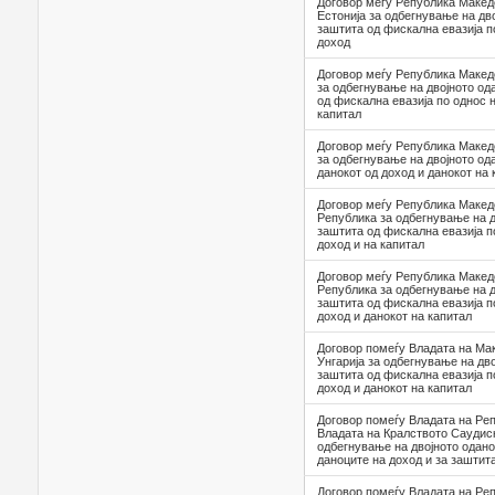
Договор меѓу Република Макед
Естонија за одбегнување на дв
заштита од фискална евазија п
доход
Договор меѓу Република Макед
за одбегнување на двојното од
од фискална евазија по однос 
капитал
Договор меѓу Република Македо
за одбегнување на двојното од
данокот од доход и данокот на 
Договор меѓу Република Макед
Република за одбегнување на д
заштита од фискална евазија п
доход и на капитал
Договор меѓу Република Макед
Република за одбегнување на д
заштита од фискална евазија п
доход и данокот на капитал
Договор помеѓу Владата на Мак
Унгарија за одбегнување на дв
заштита од фискална евазија п
доход и данокот на капитал
Договор помеѓу Владата на Ре
Владата на Кралството Саудиск
одбегнување на двојното одан
даноците на доход и за заштит
Договор помеѓу Владата на Ре