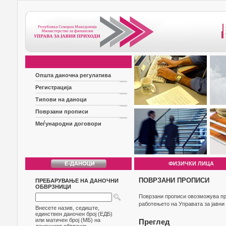
Општа даночна регулатива
Регистрација
Типови на даноци
Поврзани прописи
Меѓународни договори
ФИЗИЧКИ ЛИЦА
ПОВРЗАНИ ПРОПИСИ
ПРЕБАРУВАЊЕ НА ДАНОЧНИ
ОБВРЗНИЦИ
Поврзани прописи овозможува прег
работењето на Управата за јавни
Внесете назив, седиште,
единствен даночен број (ЕДБ)
или матичен број (МБ) на
Преглед