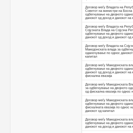
Договор меѓу Владата на Репуб
Советот на министри на Босна 
одбегнување на двојното одан
данокот од доход и данокот на 
Договор меѓу Владата на Репуб
Сојузната Влада на Сојузна Ре
одбегнување на двојното одан
данокот од доход и данокот од 
Договор меѓу Владата на Сојуз
Македонската влада за одбегн
оданочување по однос данокот 
капитал
Договор меѓу Македонската вла
одбегнување на двојното одан
данокот од доход и данокот на 
фискална евазија
Договор меѓу Македонската Вл
за одбегнување на двојното од
од фискална евазија по однос 
Договор меѓу Македонската вла
одбегнување на двојното одано
фискалната евазија по однос н
данокот од капитал
Договор меѓу Македонската вла
одбегнување на двојното одан
данокот на доход и данокот на 