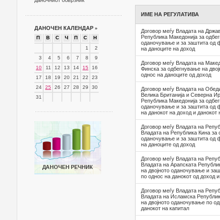
даночниот обврзник
ИМЕ НА РЕГУЛАТИВА
ДАНОЧЕН КАЛЕНДАР
»
Договор меѓу Владата на Држав
Република Македонија за одбег
П
В
С
Ч
П
С
Н
оданочување и за заштита од ф
1
2
на даноците на доход
3
4
5
6
7
8
9
Договор меѓу Владата на Макед
10
11
12
13
14
15
16
Финска за одбегнување на дво
однос на даноците од доход
17
18
19
20
21
22
23
24
25
26
27
28
29
30
Договор меѓу Владата на Обед
Велика Британија и Северна Ир
31
Република Македонија за одбег
оданочување и за заштита од ф
на данокот на доход и данокот 
Договор меѓу Владата на Репуб
Владата на Република Кина за 
оданочување и за заштита од ф
на даноците од доход
Договор меѓу Владата на Репуб
Владата на Арапската Републи
на двојното оданочување и заш
по однос на данокот од доход и
Договор меѓу Владата на Репуб
Владата на Исламска Републик
на двојното оданочување по од
данокот на капитал