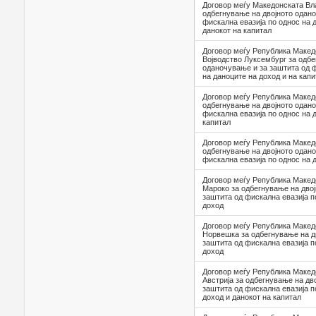
Договор меѓу Македонската Вл
одбегнување на двојното одан
фискална евазијa по однос на 
данокот на капитал
Договор меѓу Република Макед
Војводство Луксембург за одбе
оданочување и за заштита од ф
на даноците на доход и на капи
Договор меѓу Република Македо
одбегнување на двојното одано
фискална евазија по однос на 
капитал
Договор меѓу Република Македо
одбегнување на двојното одано
фискална евазија по однос на 
Договор меѓу Република Макед
Мароко за одбегнување на дво
заштита од фискална евазија п
доход
Договор меѓу Република Макед
Норвешка за одбегнување на д
заштита од фискална евазија п
доход
Договор меѓу Република Макед
Австрија за одбегнување на дв
заштита од фискална евазија п
доход и данокот на капитал