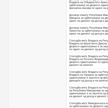
Владата на Обединетите Арапс
одбегнување на двојното одан
фискална евазија по однос на 
Договор помеѓу Република Маке
Шведска за одбегнување на дв
однос на данокот од доход и да
Договор помеѓу Република Мак
Хрватска за одбегнување на д
однос на данокот од доход и да
Спогодба меѓу Владата на Реп
Владата на Кралството Данска
двојното оданочување и за заш
по однос на данокот од доход и
Спогодба меѓу Владата на Реп
Владата на Руската Федерациј
двојното оданочување по однос
данокот на капитал
Спогодба меѓу Владата на Реп
Владата на Украина за одбегну
оданочување и заштита од фиск
даноците од доход и на капита
Спогодба меѓу Владата на Реп
на Република Македонија за од
оданочување и за заштита од ф
на данокот од доход и данокот 
Спогодба меѓу Македонската в
за одбегнување на двојното од