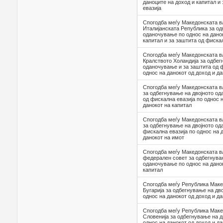
даноците на доход и капитал и
евазија
Спогодба меѓу Македонската в
Италијанската Република за од
оданочување по однос на данок
капитал и за заштита од фиска
Спогодба меѓу Македонската в
Кралството Холандија за одбег
оданочување и за заштита од ф
однос на данокот од доход и д
Спогодба меѓу Македонската в
за одбегнување на двојното од
од фискална евазија по однос н
данокот на капитал
Спогодба меѓу Македонската в
за одбегнување на двојното од
фискална евазија по однос на 
данокот на имот
Спогодба меѓу Македонската в
федерален совет за одбегнува
оданочување по однос на данок
капитал
Спогодба меѓу Република Маке
Бугарија за одбегнување на дв
однос на данокот од доход и да
Спогодба меѓу Република Маке
Словенија за одбегнување на 
однос на данокот од доход и да