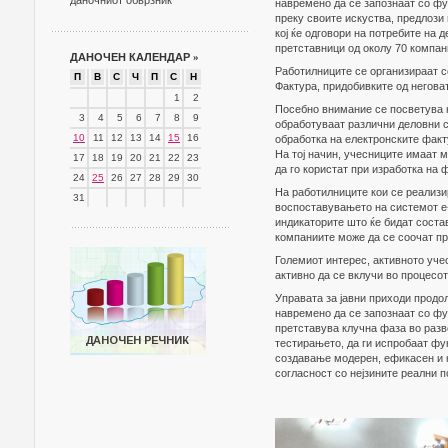
даночниот обврзник
навремено да се запознаат со фу
преку своите искуства, предлоз
кој ќе одговори на потребите на
претставници од околу 70 компан
ДАНОЧЕН КАЛЕНДАР
»
Работилниците се организираат с
П
В
С
Ч
П
С
Н
Фактура, придобивките од негова
1
2
Посебно внимание се посветува н
3
4
5
6
7
8
9
обработуваат различни деловни с
10
11
12
13
14
15
16
обработка на електронските факт
На тој начин, учесниците имаат 
17
18
19
20
21
22
23
да го користат при изработка на 
24
25
26
27
28
29
30
На работилниците кои се реализи
31
воспоставувањето на системот е-
индикаторите што ќе бидат соста
компаниите може да се соочат пр
Големиот интерес, активното уче
активно да се вклучи во процесо
Управата за јавни приходи продо
навремено да се запознаат со фу
претставува клучна фаза во разв
тестирањето, да ги испробаат фу
создавање модерен, ефикасен и к
согласност со нејзините реални п