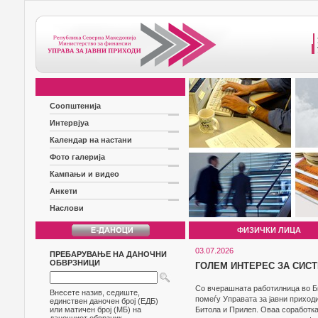
Соопштенија
Интервјуа
Календар на настани
Фото галерија
Кампањи и видео
Анкети
Наслови
ФИЗИЧКИ ЛИЦА
03.07.2026
ПРЕБАРУВАЊЕ НА ДАНОЧНИ
ОБВРЗНИЦИ
ГОЛЕМ ИНТЕРЕС ЗА СИС
Со вчерашната работилница во Б
Внесете назив, седиште,
помеѓу Управата за јавни приход
единствен даночен број (ЕДБ)
или матичен број (МБ) на
Битола и Прилеп. Оваа соработка