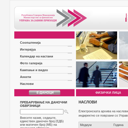
Соопштенија
Интервјуа
Календар на настани
Фото галерија
Кампањи и видео
Анкети
Наслови
ФИЗИЧКИ ЛИЦА
НАСЛОВИ
ПРЕБАРУВАЊЕ НА ДАНОЧНИ
ОБВРЗНИЦИ
Електронската архива на наслови
индиректно се поврзани со Управ
Внесете назив, седиште,
единствен даночен број (ЕДБ)
или матичен број (МБ) на
Медиум
Година