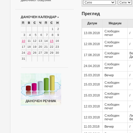
даночниот обврзник
Преглед
ДАНОЧЕН КАЛЕНДАР
»
П
В
С
Ч
П
С
Н
Датум
Медиум
1
2
Слободен
13.09.2018
/
печат
3
4
5
6
7
8
9
10
11
12
13
14
15
16
Слободен
12.09.2018
/
печат
17
18
19
20
21
22
23
24
25
26
27
28
29
30
Слободен
В
17.08.2018
печат
Д
31
Слободен
24.04.2018
/
печат
15.03.2018
Вечер
/
Слободен
15.03.2018
/
печат
Слободен
15.03.2018
/
печат
Слободен
12.03.2018
/
печат
Слободен
Ли
12.03.2018
печат
В
11.03.2018
Вечер
/