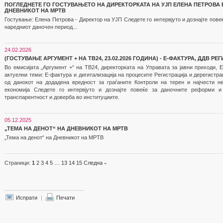
ПОГЛЕДНЕТЕ ГО ГОСТУВАЊЕТО НА ДИРЕКТОРКАТА НА УЈП ЕЛЕНА ПЕТРОВА 
ДНЕВНИКОТ НА МРТВ
Гостување: Елена Петрова - Директор на УЈП Следете го интервјуто и дознајте повеќ
наредниот даночен период...
24.02.2026
(ГОСТУВАЊЕ АРГУМЕНТ + НА ТВ24, 23.02.2026 ГОДИНА) - Е-ФАКТУРА, ДДВ 
Во емисијата „Аргумент +“ на ТВ24, директорката на Управата за јавни приходи, 
актуелни теми: Е-фактура и дигитализација на процесите Регистрација и дерегистра
од данокот на додадена вредност за граѓаните Контроли на терен и најчести н
економија Следете го интервјуто и дознајте повеќе за даночните реформи 
транспарентност и доверба во институциите.
05.12.2025
„ТЕМА НА ДЕНОТ“ НА ДНЕВНИКОТ НА МРТВ
„Тема на денот“ на Дневникот на МРТВ
Страници:
1
2
3
4
5
…
13
14
15
Следна
»
Испрати
|
Печати