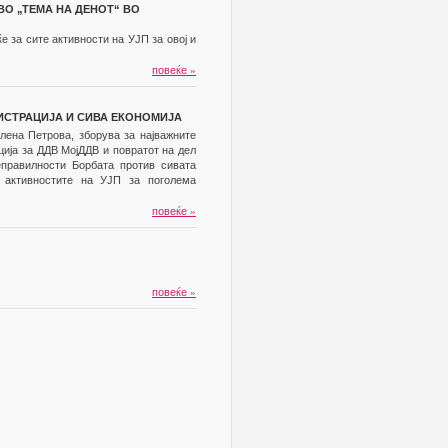
ВО „ТЕМА НА ДЕНОТ“ ВО
е за сите активности на УЈП за овој и
повеќе
»
РЕГИСТРАЦИЈА И СИВА ЕКОНОМИЈА
Елена Петрова, зборува за најважните
ција за ДДВ МојДДВ и повратот на дел
еправилности Борбата против сивата
и активностите на УЈП за поголема
повеќе
»
повеќе
»