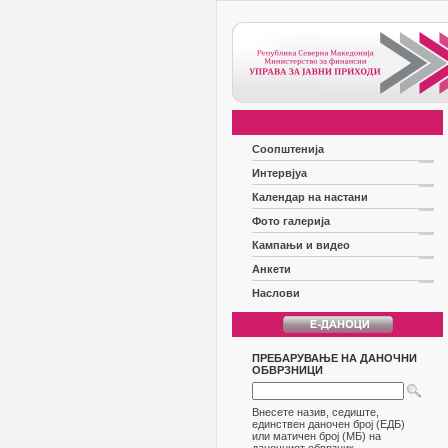
Соопштенија
Интервјуа
Календар на настани
Фото галерија
Кампањи и видео
Анкети
Наслови
ПРЕБАРУВАЊЕ НА ДАНОЧНИ
ОБВРЗНИЦИ
Внесете назив, седиште,
единствен даночен број (ЕДБ)
или матичен број (МБ) на