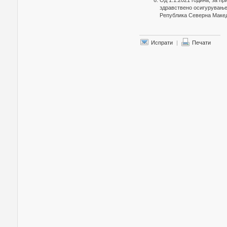
Од 1.1.2021 година, за п
здравствено осигурување 
Република Северна Македо
Испрати
|
Печати