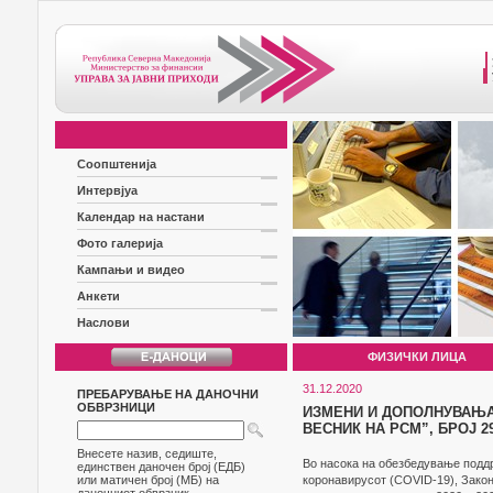
Соопштенија
Интервјуа
Календар на настани
Фото галерија
Кампањи и видео
Анкети
Наслови
ФИЗИЧКИ ЛИЦА
31.12.2020
ПРЕБАРУВАЊЕ НА ДАНОЧНИ
ОБВРЗНИЦИ
ИЗМЕНИ И ДОПОЛНУВАЊА
ВЕСНИК НА РСМ”, БРОЈ 29
Внесете назив, седиште,
Во насока на обезбедување подд
единствен даночен број (ЕДБ)
или матичен број (МБ) на
коронавирусот (COVID-19), Закон