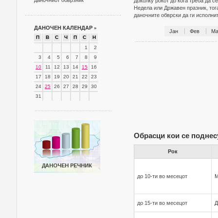
даночниот обврзник
Доколку рокот до кога треба да с
Недела или Државен празник, тог
даночните обврски да ги исполн
ДАНОЧЕН КАЛЕНДАР
»
Јан
Фев
Ма
П
В
С
Ч
П
С
Н
1
2
3
4
5
6
7
8
9
10
11
12
13
14
15
16
17
18
19
20
21
22
23
24
25
26
27
28
29
30
31
Обрасци кои се поднес
Рок
до 10-ти во месецот
до 15-ти во месецот
Д