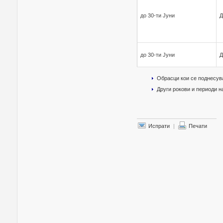
до 30-ти Јуни
Д
до 30-ти Јуни
Д
Обрасци кои се поднесув
Други рокови и периоди 
Испрати
|
Печати