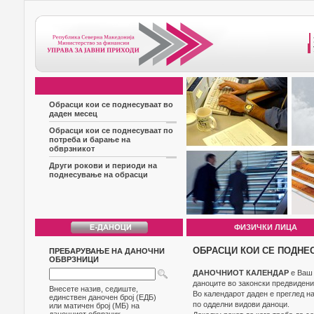
Обрасци кои се поднесуваат во
даден месец
Обрасци кои се поднесуваат по
потреба и барање на
обврзникот
Други рокови и периоди на
поднесување на обрасци
ФИЗИЧКИ ЛИЦА
ОБРАСЦИ КОИ СЕ ПОДНЕ
ПРЕБАРУВАЊЕ НА ДАНОЧНИ
ОБВРЗНИЦИ
ДАНОЧНИОТ КАЛЕНДАР
е Ваш 
даноците во законски предвидени
Внесете назив, седиште,
Во календарот даден е преглед н
единствен даночен број (ЕДБ)
по одделни видови даноци.
или матичен број (МБ) на