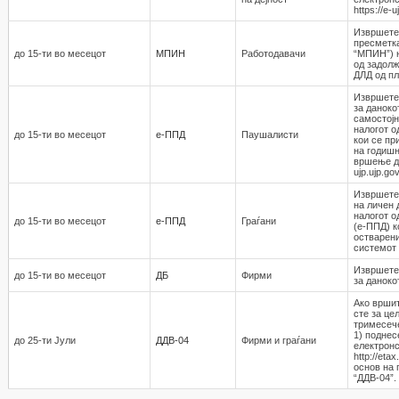
https://e-
Извршете
пресметка
до 15-ти во месецот
МПИН
Работодавaчи
“МПИН”) 
од задолж
ДЛД од пл
Извршете
за даноко
самостојн
налогот о
до 15-ти во месецот
е-ППД
Паушалисти
кои се пр
на годишн
вршење де
ujp.ujp.go
Извршете 
на личен 
налогот о
до 15-ти во месецот
е-ППД
Граѓани
(е-ППД) к
остварени
системот h
Извршете
до 15-ти во месецот
ДБ
Фирми
за даноко
Ако вршит
сте за це
тримесече
1) поднес
до 25-ти Јули
ДДВ-04
Фирми и граѓани
електронс
http://et
основ на 
“ДДВ-04”.