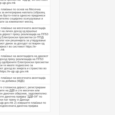
ujp.ujp.gov.mk
 плаќање по основ на Месечна
 за интегрирана наплата (образец
на бруто-плата односно придонеси
ително социјално осигурување и
ати за изминатиот месец.
 плаќање на месечната аконтација
т на личен доход од вршење
а дејност преку реализација на ПП53
д Електронски пресметки (е-ППД)
илог кон решенијата за утврдување
иот данок за доходот остварен од
јност во системот https://e-
v.mk
плаќање на аконтацијата на данокот
доход преку реализација на ПП53
д одобрените Електронски пресметки
ои ги имате поднесено за
от доход во земјата и странство во
ttps://e-ujp.ujp.gov.mk
 плаќање на месечната аконтација
т на добивка (МДБ)
е стопанска дејност, регистрирани
лите на ДДВ и сте месечен или
н даночен обврзник, задолжително:
ете даночна пријава “ДДВ-04” по
ки пат преку е-Даноци
ax.ujp.gov.mk 2) извршете плаќање по
поднесената даночна пријава