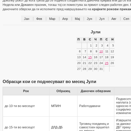
Доколку рокот до кога треба да се поднесе соодветната даночна пријава или да се и
Недела или Државен празник, тогаш тој се поместува за првиот следен работен ден. 
даночните обврски да ги исполните пред навршувањето на
крајните рокови прика
Јан
Фев
Мар
Апр
Мај
Јун
Јул
Авг
Сеп
Јули
П
В
С
Ч
П
С
Н
1
2
3
4
5
6
7
8
9
10
11
12
13
14
15
16
17
18
19
20
21
22
23
24
25
26
27
28
29
30
31
Обрасци кои се поднесуваат во месец Јули
Рок
Образец
Даночен обврзник
Поднесет
наплата (
до 10-ти во месецот
МПИН
Работодавaчи
односно 
социјално
изминати
Извршете
Трговец-поединец и
за даноко
до 15-ти во месецот
ДЛД-ДБ
самостоен вршител
ДБ“ преку
на дејност
електронс