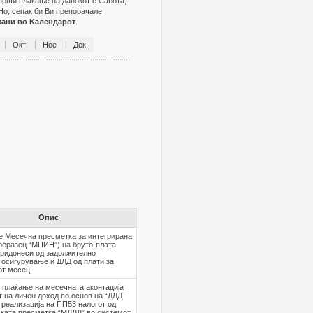
зврши плаќање на данокот е Сабота,
Но, сепак би Ви препорачале
жани во Kалендарот
.
Окт
Ное
Дек
Опис
е Месечна пресметка за интегрирана
образец “МПИН”) на бруто-плата
придонеси од задолжително
 осигурување и ДЛД од плати за
от месец.
 плаќање на месечната аконтација
т на личен доход по основ на “ДЛД-
 реализација на ПП53 налогот од
ката пресметка “МДЛД” во системот