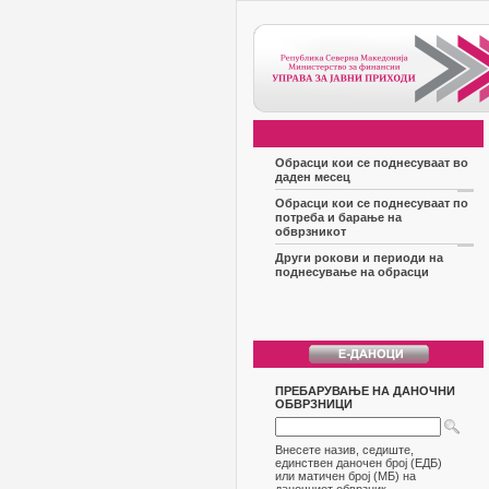
Обрасци кои се поднесуваат во
даден месец
Обрасци кои се поднесуваат по
потреба и барање на
обврзникот
Други рокови и периоди на
поднесување на обрасци
ПРЕБАРУВАЊЕ НА ДАНОЧНИ
ОБВРЗНИЦИ
Внесете назив, седиште,
единствен даночен број (ЕДБ)
или матичен број (МБ) на