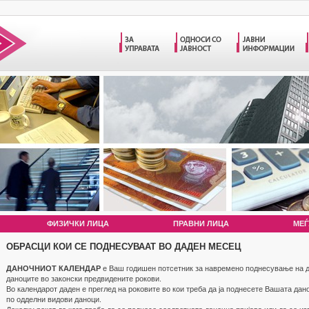
ФИЗИЧКИ ЛИЦА
ПРАВНИ ЛИЦА
МЕЃ
ОБРАСЦИ КОИ СЕ ПОДНЕСУВААТ ВО ДАДЕН МЕСЕЦ
ДАНОЧНИОТ КАЛЕНДАР
е Ваш годишен потсетник за навремено поднесување на д
даноците во законски предвидените рокови.
Во календарот даден е преглед на роковите во кои треба да ја поднесете Вашата дан
по одделни видови даноци.