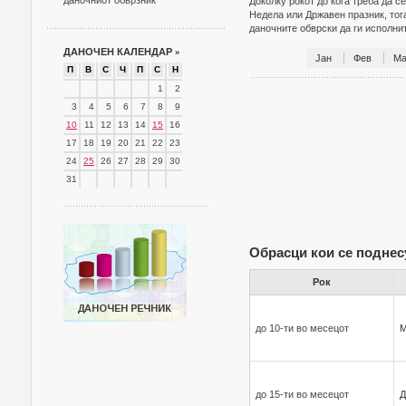
даночниот обврзник
Доколку рокот до кога треба да с
Недела или Државен празник, тог
даночните обврски да ги исполн
ДАНОЧЕН КАЛЕНДАР
»
Јан
Фев
Ма
П
В
С
Ч
П
С
Н
1
2
3
4
5
6
7
8
9
10
11
12
13
14
15
16
17
18
19
20
21
22
23
24
25
26
27
28
29
30
31
Обрасци кои се поднес
Рок
до 10-ти во месецот
до 15-ти во месецот
Д