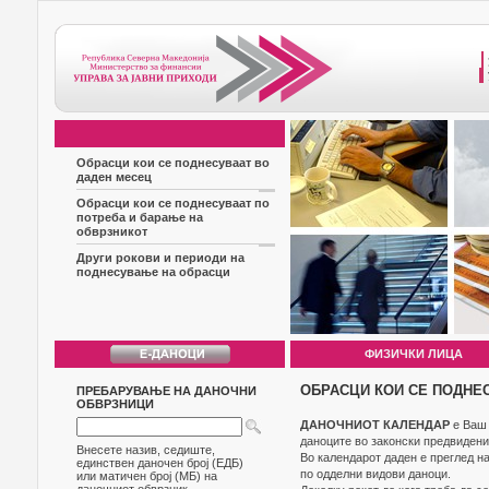
Обрасци кои се поднесуваат во
даден месец
Обрасци кои се поднесуваат по
потреба и барање на
обврзникот
Други рокови и периоди на
поднесување на обрасци
ФИЗИЧКИ ЛИЦА
ОБРАСЦИ КОИ СЕ ПОДНЕ
ПРЕБАРУВАЊЕ НА ДАНОЧНИ
ОБВРЗНИЦИ
ДАНОЧНИОТ КАЛЕНДАР
е Ваш 
даноците во законски предвидени
Внесете назив, седиште,
Во календарот даден е преглед н
единствен даночен број (ЕДБ)
по одделни видови даноци.
или матичен број (МБ) на