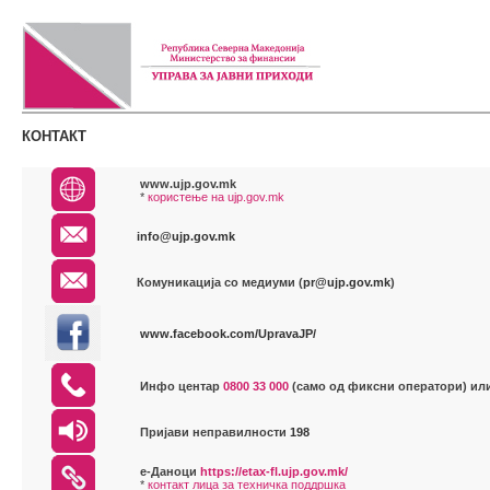
КОНТАКТ
www.ujp.gov.mk
*
користење на ujp.gov.mk
info@ujp.gov.mk
Комуникација со медиуми (
pr@ujp.gov.mk
)
www.facebook.com/UpravaJP/
Инфо центар
0800 33 000
(само од фиксни оператори) ил
Пријави неправилности
198
е-Даноци
https://etax-fl.ujp.gov.mk/
*
контакт лица за техничка поддршка