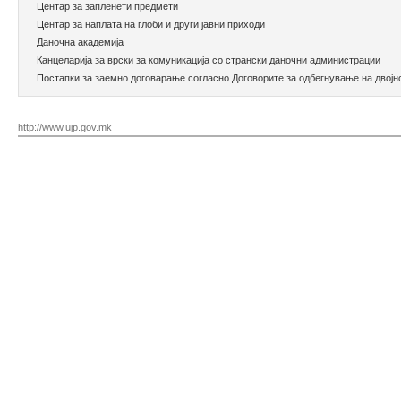
Центар за запленети предмети
Центар за наплата на глоби и други јавни приходи
Даночна академија
Канцеларија за врски за комуникација со странски даночни администрации
Постапки за заемно договарање согласно Договорите за одбегнување на двој
http://www.ujp.gov.mk