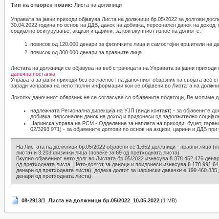
Тип на отворен повик:
Листа на должници
Управата за јавни приходи објавува Листа на должници бр.05/2022 за долгови досп
30.04.2022 година по основ на ДДВ, данок на добивка, персонален данок на доход
социјално осигурување, акцизи и царини, за кои вкупниот износ на долгот е:
повисок од 120.000 денари за физичките лица и самостојни вршители на де
повисок од 300.000 денари за правните лица.
Листата на должници се објавува на веб страницата на Управата за јавни приходи
даночна постапка
.
Управата за јавни приходи без согласност на даночниот обврзник на својата веб с
заради исправка на непотполни информации кои се објавени во Листата на должни
Доколку даночниот обврзник не се согласува со објавените податоци, Ве молиме д
надлежната Регионална дирекција на УЈП (види
контакт
) - за објавените д
добивка, персонален данок на доход и придонеси од задолжително социјал
Царинска управа на РСМ - Одделение за наплата на приходи, буџет, гаранц
02/3293 971) - за објавените долгови по основ на акцизи, царини и ДДВ при 
На Листата на должници бр.05/2022 објавени се 1.652 должници - правни лица (п
листа) и 3.203 физички лица (повеќе за 69 од претходната листа)
Вкупно објавениот нето долг во Листата бр.05/2022 изнесува 8.378.452.476 денар
од претходната листа. Нето-долгот за даноци и придонеси изнесува 8.178.991.64
денари од претходната листа), додека долгот за царински давачки е 199.460.835
денари од претходната листа).
08-2913/1_Листа на должници бр.05/2022_10.05.2022
(1 MB)