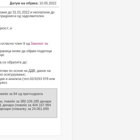
Датум на објава:
10.05.2022
еани до 31.01.2022 и неплатени до
, придонеси од задолжително
јност; и
 согласно член 9 од
Законот за
траница може да објави податоци
ци.
а се обратите до:
олгови по основ на ДДВ, данок на
но осигурување;
ии и анализа (тел.02/3293 978 или
увоз.
овеќе за 84 од претходната
и, повеќе за 380.106.285 денари
1 денари (повеќе за 404.167.984
 денари (помалку за 24.061.699