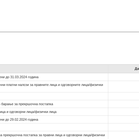
Да
ени до 31.03.2024 година
чни платни налози за правните лица и одговорните лица/физички
о барање за прекршочна постапка
лица и одговорни лица/физички лица
ени до 29.02.2024 година
а прекршочна постапка за правни лица и одговорни лица/физички