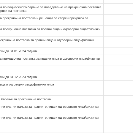
ња по поднесеното барање за поведување на прекршочна постапка
екршочна постапка
а прекршочна постапка и решенија за сторен прекршок за
а прекршочна постапка за правни лица и одговорни лица/физички
рекршочна постапка за правни лица и одговорни лица/физички
ени до 31.01.2024 година
а прекршочна постапка за правни лица и одговорни лица/физички
ени до 31.12.2023 година
лица и одговорни лица/физички лица
о барање за прекршочна постапка
чни платни налози за правните лица и одговорните лица/физички
чни платни налози за правните лица и одговорните лица/физички