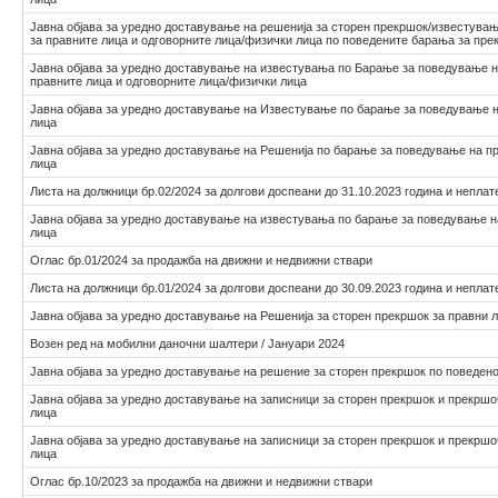
Јавна објава за уредно доставување на решенија за сторен прекршок/известува
за правните лица и одговорните лица/физички лица по поведените барања за пр
Јавна објава за уредно доставување на известувања по Барање за поведување н
правните лица и одговорните лица/физички лица
Јавна објава за уредно доставување на Известување по барање за поведување н
лица
Јавна објава за уредно доставување на Решенија по барање за поведување на п
лица
Листа на должници бр.02/2024 за долгови доспеани до 31.10.2023 година и неплат
Јавна објава за уредно доставување на известувања по барање за поведување н
лица
Оглас бр.01/2024 за продажба на движни и недвижни ствари
Листа на должници бр.01/2024 за долгови доспеани до 30.09.2023 година и неплат
Јавна објава за уредно доставување на Решенија за сторен прекршок за правни 
Возен ред на мобилни даночни шалтери / Јануари 2024
Јавна објава за уредно доставување на решение за сторен прекршок по поведен
Јавна објава за уредно доставување на записници за сторен прекршок и прекршо
лица
Јавна објава за уредно доставување на записници за сторен прекршок и прекршо
лица
Оглас бр.10/2023 за продажба на движни и недвижни ствари