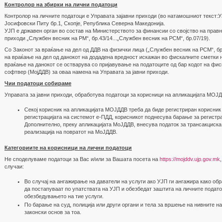
Контролор на збирки на лични податоци
Контролор на личните податоци е Управата зајавни приходи (во натамошниот текст:У
Јосифовски Питу бр.1, Скопје, Република Северна Македонија.
УЈП е државен орган во состав на Министерството за финансии со својство на правно
приходи „Службен весник на РМ“, бр.43/14...„Службен весник на РСМ“, бр.07/19).
Со Законот за враќање на дел од ДДВ на физички лица („Службен весник на РСМ“, бр.
на враќање на дел од данокот на додадена вредност искажан во фискалните сметки 
враќање на данокот се остварува со пријавување на податоците од бар кодот на фи
софтвер (МојДДВ) за оваа намена на Управата за јавни приходи.
Чии податоци собираме
Управата за јавни приходи, обработува податоци за корисници на апликацијата МОЈ
Секој корисник на апликацијата МОЈДДВ треба да биде регистриран корисник
регистрацијата на системот е-ПДД, корисникот поднесува барање за регистра
Дополнително, преку апликацијата МoЈДДВ, внесува податок за трансакциска 
реализација на повратот на МoЈДДВ.
Категориите на корисници на лични податоци
Не споделуваме податоци за Вас и/или за Вашата посета на
https://mojddv.ujp.gov.mk
случаи:
Во случај на ангажирање на даватели на услуги ако УЈП ги ангажира како об
да постапуваат по упатствата на УЈП и обезбедат заштита на личните подато
обезбедувањето на тие услуги.
По барање на суд, полиција или други органи и тела за вршење на нивните н
законски основ за тоа.