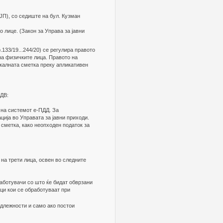
ЈП), со седиште на бул. Кузман
 лице. (Закон за Управа за јавни
133/19...244/20) се регулира правото
на физичките лица. Правото на
скалната сметка преку апликативен
ДДВ:
 на системот е-ПДД. За
ција во Управата за јавни приходи.
сметка, како неопходен податок за
, на трети лица, освен во следните
работувачи со што ќе бидат обврзани
ци кои се обработуваат при
адлежности и само ако постои