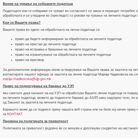
Време на чување на собраните податоци
Податоците кои ги собираме се чуваат во согласност со закон и периодот потребен 
обработката и се утврдени во (прегледот) со рокови на чување на личните податоци 
Кои се Вашите права?
Вашите права во однос на обработката на лични податоци се:
право да бидете информирани за обработката на личните податоци
право на пристап до личните податоци
право на исправка и бришење на личните податоци
право на ограничување на обработката на личните податоци
право на приговор
За дополнителни информации и/или остварување на Вашите права за заштита на лич
контактирате нашиот офицер за заштита на лични податоци Марија Чадиковска на сле
marija.chadikovska@ujp.gov.mk
Право на поднесување на барање до УЈП
Ако сметате дека начинот на кој УЈП ги обработува Вашите лични податоци ги повре
на личните податоци, можете да поднесете барање до АЗЛП како надзорно тело, по ко
од Законот за заштита на личните податоци.
Барањето може да се поднесе преку нашата веб страна или на било кој начин преку 
за
КОНТАКТ
.
Промена на политиката за приватност
Политиката за приватност редовно ќе се менува и дополнува соодветно на настанат