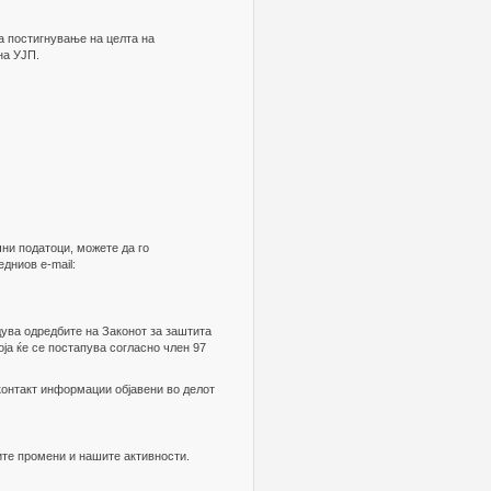
за постигнување на целта на
на УЈП.
ни податоци, можете да го
дниов e-mail:
дува одредбите на Законот за заштита
ја ќе се постапува согласно член 97
контакт информации објавени во делот
ите промени и нашите активности.