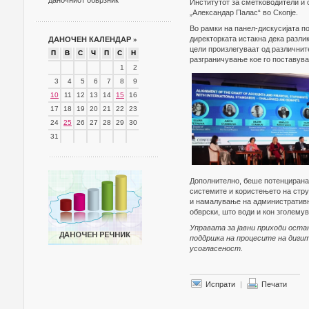
даночниот обврзник
Институтот за сметководители и 
„Александар Палас“ во Скопје.
Во рамки на панел-дискусијата п
директорката истакна дека разл
ДАНОЧЕН КАЛЕНДАР
»
цели произлегуваат од различните
П
В
С
Ч
П
С
Н
разграничување кое го поставува
1
2
3
4
5
6
7
8
9
10
11
12
13
14
15
16
17
18
19
20
21
22
23
24
25
26
27
28
29
30
31
Дополнително, беше потенцирана 
системите и користењето на стру
и намалување на административн
обврски, што води и кон зголему
Управата за јавни приходи оста
поддршка на процесите на диги
усогласеност.
Испрати
|
Печати