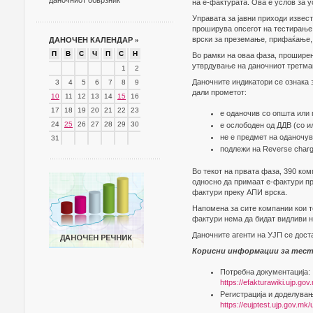
даночниот обврзник
на е-фактурата. Ова е услов за 
Управата за јавни приходи извест
проширува опсегот на тестирање
врски за преземање, прифаќање,
ДАНОЧЕН КАЛЕНДАР
»
П
В
С
Ч
П
С
Н
Во рамки на оваа фаза, проширен
утврдување на даночниот третма
1
2
Даночните индикатори се ознака 
3
4
5
6
7
8
9
дали прометот:
10
11
12
13
14
15
16
17
18
19
20
21
22
23
е оданочив со општа или 
24
25
26
27
28
29
30
е ослободен од ДДВ (со и
не е предмет на оданочу
31
подлежи на Reverse char
Во текот на првата фаза, 390 ко
односно да примаат е-фактури пр
фактури преку АПИ врска.
Напомена за сите компании кои т
фактури нема да бидат видливи н
Даночните агенти на УЈП се дост
Корисни информации за тес
Потребна документација:
https://efakturawiki.ujp.gov
Регистрација и доделувањ
https://eujptest.ujp.gov.mk/