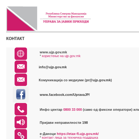
КОНТАКТ
www.ujp.gov.mk
*
користење на ujp.gov.mk
info@ujp.gov.mk
Комуникација со медиуми (
pr@ujp.gov.mk
)
www.facebook.com/UpravaJP/
Инфо центар
0800 33 000
(само од фиксни оператори) ил
Пријави неправилности
198
е-Даноци
https://etax-fl.ujp.gov.mk/
*
контакт лица за техничка поддршка