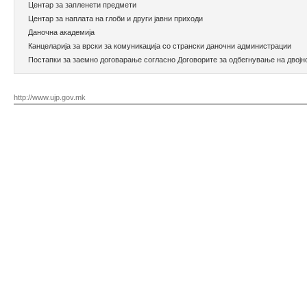
Центар за запленети предмети
Центар за наплата на глоби и други јавни приходи
Даночна академија
Канцеларија за врски за комуникација со странски даночни администрации
Постапки за заемно договарање согласно Договорите за одбегнување на двој
http://www.ujp.gov.mk