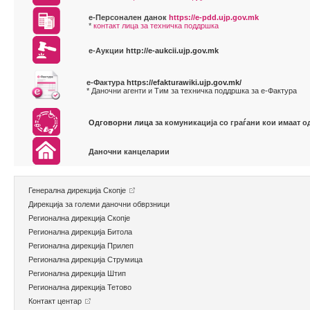
е-Персонален данок
https://e-pdd.ujp.gov.mk
*
контакт лица за техничка поддршка
е-Аукции
http://e-aukcii.ujp.gov.mk
е-Фактура
https://efakturawiki.ujp.gov.mk/
* Даночни агенти и Тим за техничка поддршка за е-Фактура
Одговорни лица
за комуникација со граѓани кои имаат о
Даночни канцеларии
Генерална дирекција Скопје
Дирекција за големи даночни обврзници
Регионална дирекција Скопје
Регионална дирекција Битола
Регионална дирекција Прилеп
Регионална дирекција Струмица
Регионална дирекција Штип
Регионална дирекција Тетово
Контакт центар