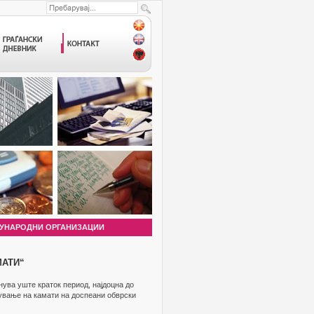
УНАРОДНИ ОРГАНИЗАЦИИ
МАТИ“
ува уште краток период, најдоцна до
шување на камати на доспеани обврски