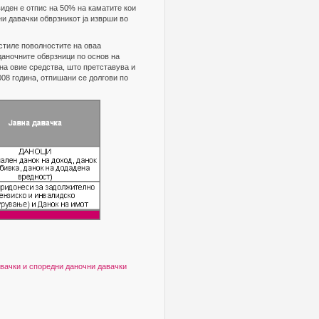
виден е отпис на 50% на каматите кои
ни давачки обврзникот ја изврши во
истиле поволностите на оваа
даночните обврзници по основ на
 на овие средства, што претставува и
008 година, отпишани се долгови по
авачки и споредни даночни давачки