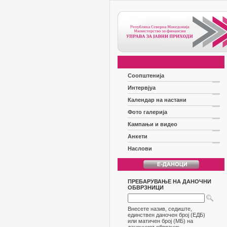
Соопштенија
Интервјуа
Календар на настани
Фото галерија
Кампањи и видео
Анкети
Наслови
ПРЕБАРУВАЊЕ НА ДАНОЧНИ
ОБВРЗНИЦИ
Внесете назив, седиште,
единствен даночен број (ЕДБ)
или матичен број (МБ) на