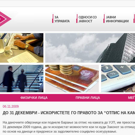
ФИЗИЧКИ ЛИЦА
ПРАВНИ ЛИЦА
МЕЃ
06.11.2009
ДО 31 ДЕКЕМВРИ - ИСКОРИСТЕТЕ ГО ПРАВОТО ЗА “ОТПИС НА КА
На даночните обврзници кои поднеле Барање за отпис на камата до УЈП, им преостан
31 декември 2009 година, да ги искористат можностите кои ги нуди Законот за отпи
по основ на даноци и придонеси за задолжително социјално осигурување.