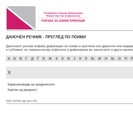
ДАНОЧЕН РЕЧНИК - ПРЕГЛЕД ПО ПОИМИ
Даночниот речник опфаќа дефиниции на поими и кратенки кои директно или индире
е сублимат на терминологија опфатена и дефинирана во законските и други пропи
А
Б
В
Г
Д
Ѓ
Е
Ж
З
Ѕ
И
Ј
К
Л
Љ
М
Н
Њ
О
П
Р
Х
Хармонизација на придонесите
Хартии од вредност
http://www.ujp.gov.mk