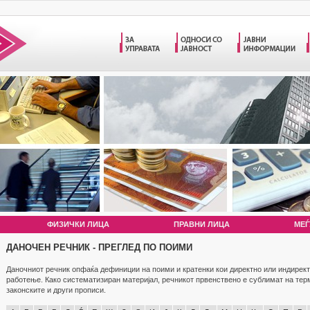
ФИЗИЧКИ ЛИЦА
ПРАВНИ ЛИЦА
МЕЃ
ДАНОЧЕН РЕЧНИК - ПРЕГЛЕД ПО ПОИМИ
Даночниот речник опфаќа дефиниции на поими и кратенки кои директно или индирект
работење. Како систематизиран материјал, речникот првенствено е сублимат на те
законските и други прописи.