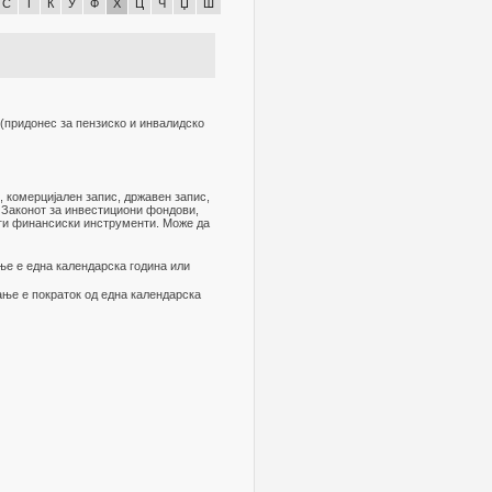
С
Т
Ќ
У
Ф
Х
Ц
Ч
Џ
Ш
(придонес за пензиско и инвалидско
, комерцијален запис, државен запис,
 Законот за инвестициони фондови,
уги финансиски инструменти. Може да
ање е една календарска година или
вање е пократок од една календарска