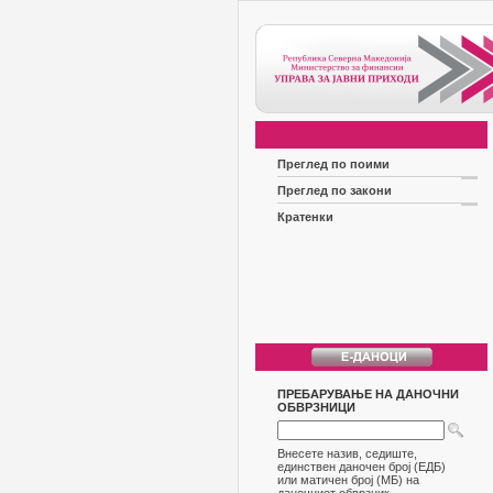
Преглед по поими
Преглед по закони
Кратенки
ПРЕБАРУВАЊЕ НА ДАНОЧНИ
ОБВРЗНИЦИ
Внесете назив, седиште,
единствен даночен број (ЕДБ)
или матичен број (МБ) на