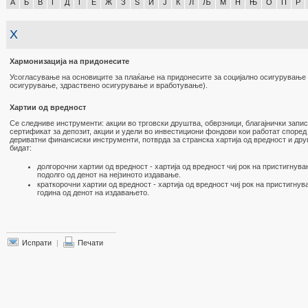
А
Б
В
Г
Д
Ѓ
Е
Ж
З
Ѕ
И
Ј
К
Л
Љ
М
Н
Њ
О
П
Р
Х
Хармонизација на придонесите
Усогласување на основиците за плаќање на придонесите за социјално осигурување 
осигурување, здраствено осигурување и вработување).
Хартии од вредност
Се следниве инструменти: акции во трговски друштва, обврзници, благајнички запис
сертификат за депозит, акции и удели во инвестициони фондови кои работат според
дериватни финансиски инструменти, потврда за странска хартија од вредност и др
бидат:
долгорочни хартии од вредност - хартија од вредност чиј рок на пристигнув
подолго од денот на нејзиното издавање.
краткорочни хартии од вредност - хартија од вредност чиј рок на пристигну
година од денот на издавањето.
Испрати
|
Печати