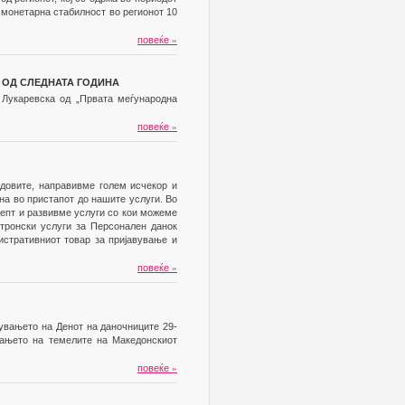
и монетарна стабилност во регионот 10
повеќе
»
В ОД СЛЕДНАТА ГОДИНА
а Лукаревска од „Првата меѓународна
повеќе
»
довите, направивме голем исчекор и
на во пристапот до нашите услуги. Во
цепт и развивме услуги со кои можеме
тронски услуги за Персонален данок
стративниот товар за пријавување и
повеќе
»
увањето на Денот на даночниците 29-
вањето на темелите на Македонскиот
повеќе
»