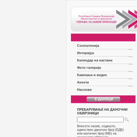
Соопштенија
Интервјуа
Календар на настани
Фото галерија
Кампањи и видео
Анкети
Наслови
ПРЕБАРУВАЊЕ НА ДАНОЧНИ
ОБВРЗНИЦИ
Внесете назив, седиште,
единствен даночен број (ЕДБ)
или матичен број (МБ) на