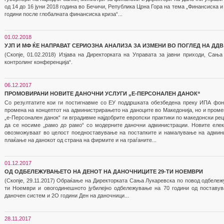
од 14 до 16 јуни 2018 година во Бечичи, Република Црна Гора на тема „Финансиска 
години после глобалната финансиска криза“...
01.02.2018
УЈП И МФ ЌЕ НАПРАВАТ СЕРИОЗНА АНАЛИЗА ЗА ИЗМЕНИ ВО ПОГЛЕД НА ДД
(Скопје, 01.02.2018) Изјава на Директорката на Управата за јавни приходи, Сањ
контролинг конференција“.
06.12.2017
ПРОМОВИРАНИ НОВИТЕ ДАНОЧНИ УСЛУГИ „Е-ПЕРСОНАЛЕН ДАНОК“
Со резултатите кои ги постигнавме со ЕУ поддршката обезбедена преку ИПА фон
промена на концептот на администрирањето на даноците во Македонија, но и проме
„е-Персонален данок“ ги вградивме најдобрите европски практики по македонски ре
да се носиме „рамо до рамо“ со модерните даночни администрации. Новите елек
овозможуваат во целост поедноставување на постапките и намалување на админи
плаќање на данокот од страна на фирмите и на граѓаните...
01.12.2017
ОД ОДБЕЛЕЖУВАЊЕТО НА ДЕНОТ НА ДАНОЧНИЦИТЕ 29-ТИ НОЕМВРИ
(Скопје, 29.11.2017) Обраќање на Директорката Сања Лукаревска по повод одбележ
ти Ноември и овогодинешното јубилејно одбележување на 70 години од поставу
даночен систем и 2О години Ден на даночници...
28.11.2017