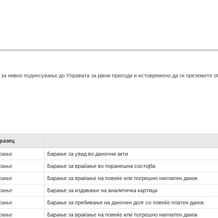
те за нивно поднесување до Управата за јавни приходи и истовремено да ги преземете
разец
рање
Барање за увид во даночни акти
рање
Барање за враќање во поранешна состојба
рање
Барање за враќање на повеќе или погрешно наплатен данок
рање
Барање за издавање на аналитичка картица
рање
Барање за пребивање на даночен долг со повеќе платен данок
рање
Барање за враќање на повеќе или погрешно наплатен данок