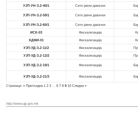
УЈП-УН-З.2-40/1
Сите јавни давачки
Ба
УЈП-УН-З.2-59/1
Сите јавни давачки
Ба
УЈП-УН-З.2-60/1
Сите јавни давачки
Ба
ИСК-03
Фискализација
К
КДФИ-01
Фискализација
К
УЈП-УД-З.2-11/2
Фискализација
Пр
УЈП-УД-З.2-12/2
Фискализација
Пр
УЈП-УД-З.2-19/1
Фискализација
Ба
УЈП-УД-З.2-21/3
Фискализација
Ба
Страници:
«
Претходна
1
2
3
…
6
7
8
9
10
Следна
»
http://www.ujp.gov.mk