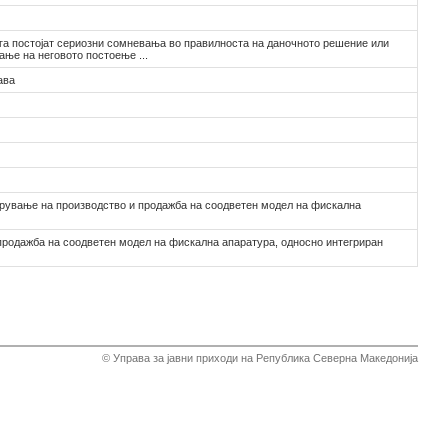
га постојат сериозни сомневања во правилноста на даночното решение или
ње на неговото постоење ...
ава
брување на производство и продажба на соодветен модел на фискална
продажба на соодветен модел на фискална апаратура, односно интегриран
© Управа за јавни приходи на Република Северна Македонија