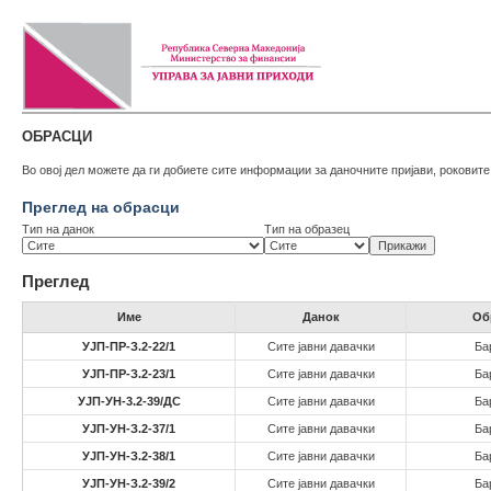
ОБРАСЦИ
Во овој дел можете да ги добиете сите информации за даночните пријави, рокови
Преглед на обрасци
Тип на данок
Тип на образец
Преглед
Име
Данок
Об
УЈП-ПР-З.2-22/1
Сите јавни давачки
Ба
УЈП-ПР-З.2-23/1
Сите јавни давачки
Ба
УЈП-УН-3.2-39/ДС
Сите јавни давачки
Ба
УЈП-УН-З.2-37/1
Сите јавни давачки
Ба
УЈП-УН-З.2-38/1
Сите јавни давачки
Ба
УЈП-УН-З.2-39/2
Сите јавни давачки
Ба