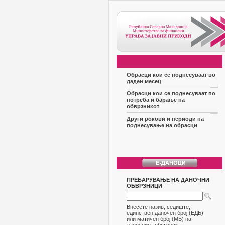
Обрасци кои се поднесуваат во
даден месец
Обрасци кои се поднесуваат по
потреба и барање на
обврзникот
Други рокови и периоди на
поднесување на обрасци
ПРЕБАРУВАЊЕ НА ДАНОЧНИ
ОБВРЗНИЦИ
Внесете назив, седиште,
единствен даночен број (ЕДБ)
или матичен број (МБ) на