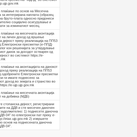
ujp.ujp.gov.mk
 плаќање по основ на Месечна
 за интегрирана наплата (образец
на бруто-плата односно придонеси
ително социјално осигурување и
ати за изминатиот месец.
 плаќање на месечната аконтација
т на личен доход од вршење
а дејност преку реализација на ПП53
д Електронски пресметки (е-ППД)
илог кон решенијата за утврдување
иот данок за доходот остварен од
јност во системот https://e-
v.mk
плаќање на аконтацијата на данокот
доход преку реализација на ПП53
д одобрените Електронски пресметки
ои ги имате поднесено за
от доход во земјата и странство во
ttps://e-ujp.ujp.gov.mk
 плаќање на месечната аконтација
т на добивка (МДБ)
е стопанска дејност, регистрирани
лите на ДДВ и сте месечен даночен
 задолжително: 1) поднесете даночна
ДДВ-04” по електронски пат преку е-
p://etax.ujp.gov.mk 2) извршете
о основ на поднесената даночна
ДДВ-04”.