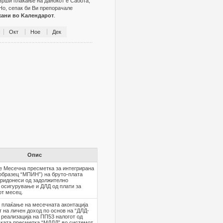
зврши плаќање на данокот е Сабота,
Но, сепак би Ви препорачале
жани во Kалендарот
.
Окт
Ное
Дек
Опис
е Месечна пресметка за интегрирана
образец “МПИН”) на бруто-плата
придонеси од задолжително
 осигурување и ДЛД од плати за
от месец.
 плаќање на месечната аконтација
т на личен доход по основ на “ДЛД-
 реализација на ПП53 налогот од
ката пресметка “МДЛД” во системот