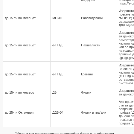
https://e-
Извршете
пресметка
до 15-ти во месецот
МПИН
Работодавaчи
“МПИН”) 
од задолж
ДЛД од пл
Извршете
за даноко
самостојн
налогот о
до 15-ти во месецот
е-ППД
Паушалисти
кои се пр
на годишн
вршење де
ujp.ujp.go
Извршете 
на личен 
налогот о
до 15-ти во месецот
е-ППД
Граѓани
(е-ППД) к
остварени
системот h
Извршете
до 15-ти во месецот
ДБ
Фирми
за даноко
Ако вршит
сте за це
обврзник,
до 25-ти Октомври
ДДВ-04
Фирми и граѓани
пријава “
Даноци htt
плаќање п
пријава “
Обрасци кои се поднесуваат по потреба и барање на обврзникот