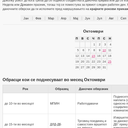
Доколку рокот до кога треба да се поднесе соодветната даночна пријава или да се и
Недела или Државен празник, тогаш тој се поместува за првиот следен работен ден. 
даночните обврски да ги исполните пред навршувањето на
крајните рокови прика
Јан
Фев
Мар
Апр
Мај
Јун
Јул
Авг
Сеп
Октомври
П
В
С
Ч
П
С
Н
1
2
3
4
5
6
7
8
9
10
11
12
13
14
15
16
17
18
19
20
21
22
23
24
25
26
27
28
29
30
31
Обрасци кои се поднесуваат во месец Октомври
Рок
Образец
Даночен обврзник
Поднесет
наплата (
до 10-ти во месецот
МПИН
Работодавaчи
односно 
социјално
изминати
Извршете
Трговец-поединец и
за даноко
до 15-ти во месецот
ДЛД-ДБ
самостоен вршител
ДБ“ преку
на дејност
електронс