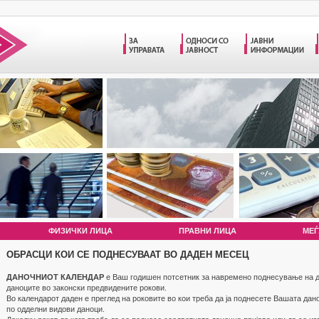
ФИЗИЧКИ ЛИЦА
ПРАВНИ ЛИЦА
МЕЃ
ОБРАСЦИ КОИ СЕ ПОДНЕСУВААТ ВО ДАДЕН МЕСЕЦ
ДАНОЧНИОТ КАЛЕНДАР
е Ваш годишен потсетник за навремено поднесување на д
даноците во законски предвидените рокови.
Во календарот даден е преглед на роковите во кои треба да ја поднесете Вашата дан
по одделни видови даноци.